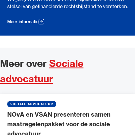
stelsel van gefinancierde rechtsbijstand te versterken.
Meer informatie
Meer over
Sociale
advocatuur
NIEUWS
•
23 JUNI 2026
SOCIALE ADVOCATUUR
NOvA en VSAN presenteren samen
maatregelenpakket voor de sociale
advocatuur