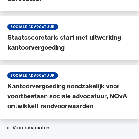
NIEUWS
•
30 APRIL 2026
SOCIALE ADVOCATUUR
Staatssecretaris start met uitwerking
kantoorvergoeding
NIEUWS
•
09 APRIL 2026
SOCIALE ADVOCATUUR
Kantoorvergoeding noodzakelijk voor
voortbestaan sociale advocatuur, NOvA
ontwikkelt randvoorwaarden
Voor advocaten
Snel navigeren naar