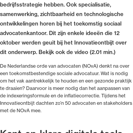
bedrijfsstrategie hebben. Ook specialisatie,
samenwerking, zichtbaarheid en technologische
ontwikkelingen horen bij het toekomstig sociaal
advocatenkantoor. Dit zijn enkele ideeën die 12
Ondersteuning voor advocaten bij hun
oktober werden geuit bij het Innovatieontbijt over
beroepsuitoefening: van de advocatenpas tot
het rechtsgebiedenregister en
dit onderwerp. Bekijk ook de video (2.01 min.)
geheimhoudernummers.
De Nederlandse orde van advocaten (NOvA) denkt na over
een toekomstbestendige sociale advocatuur. Wat is nodig
om het vak aantrekkelijk te houden en een gezonde praktijk
te draaien? Daarvoor is meer nodig dan het aanpassen van
de indexeringsformule en de inflatiecorrectie. Tijdens het
Innovatieontbijt dachten zo’n 50 advocaten en stakeholders
met de NOvA mee.