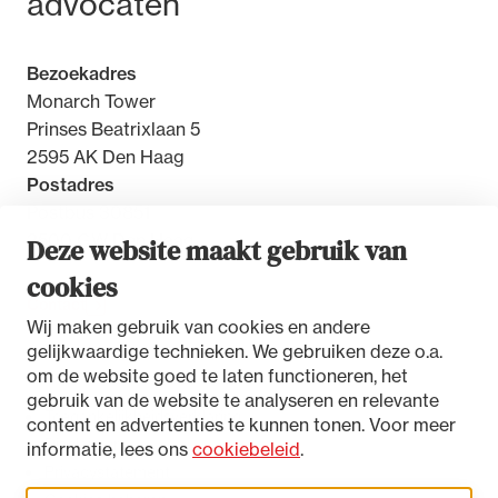
advocaten
Bezoekadres
Monarch Tower
Prinses Beatrixlaan 5
2595 AK Den Haag
Postadres
Postbus 30851
2500 GW Den Haag
Deze website maakt gebruik van
cookies
Contact
Wij maken gebruik van cookies en andere
gelijkwaardige technieken. We gebruiken deze o.a.
om de website goed te laten functioneren, het
gebruik van de website te analyseren en relevante
Toegankelijkheidsverklaring
content en advertenties te kunnen tonen. Voor meer
Disclaimer
informatie, lees ons
cookiebeleid
.
Privacystatement