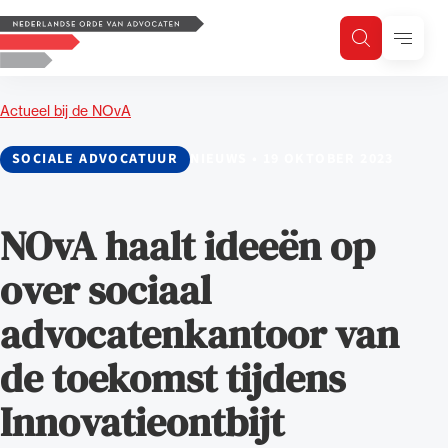
Logo, to the homepage
Menu
Zoeken
Zoek op trefwoord
H
Zoeken
Actueel bij de NOvA
Zoekgebied
SOCIALE ADVOCATUUR
NIEUWS
•
19 OKTOBER 2023
NOvA haalt ideeën op
over sociaal
advocatenkantoor van
de toekomst tijdens
Innovatieontbijt