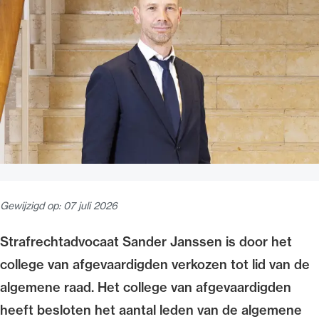
Uitgelicht
Alle wet- en regelgeving voor de advocatuur.
Gewijzigd op:
07 juli 2026
Van de Advocatenwet tot de Verordening op
de advocatuur (Voda) en de Regeling op de
Strafrechtadvocaat Sander Janssen is door het
advocatuur (Roda).
college van afgevaardigden verkozen tot lid van de
algemene raad. Het college van afgevaardigden
heeft besloten het aantal leden van de algemene