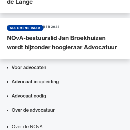
de Lange
NIEUWS
•
04 DECEMBER 2024
ALGEMENE RAAD
NOvA-bestuurslid Jan Broekhuizen
wordt bijzonder hoogleraar Advocatuur
Voor advocaten
Snel navigeren naar
Advocaat in opleiding
Advocaat nodig
Over de advocatuur
Over de NOvA