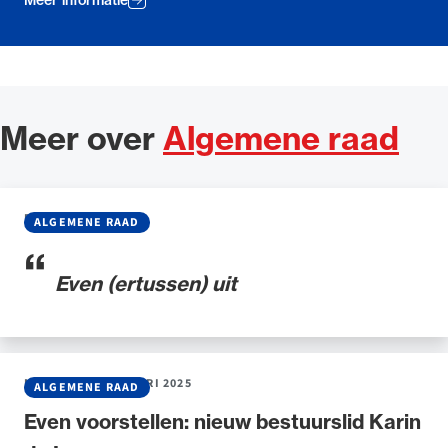
Meer over
Algemene raad
BLOG
•
03 JULI 2025
ALGEMENE RAAD
Even (ertussen) uit
NIEUWS
•
31 JANUARI 2025
ALGEMENE RAAD
Even voorstellen: nieuw bestuurslid Karin