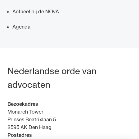
Actueel bij de NOvA
Agenda
Bezoek- en postadres
Nederlandse orde van
advocaten
Bezoekadres
Monarch Tower
Prinses Beatrixlaan 5
2595 AK Den Haag
Postadres