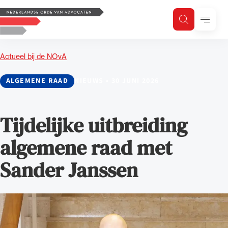
Logo, to the homepage
Menu
Zoeken
Zoek op trefwoord
H
Zoeken
Actueel bij de NOvA
Zoekgebied
ALGEMENE RAAD
NIEUWS
•
30 JUNI 2026
Tijdelijke uitbreiding
algemene raad met
Sander Janssen