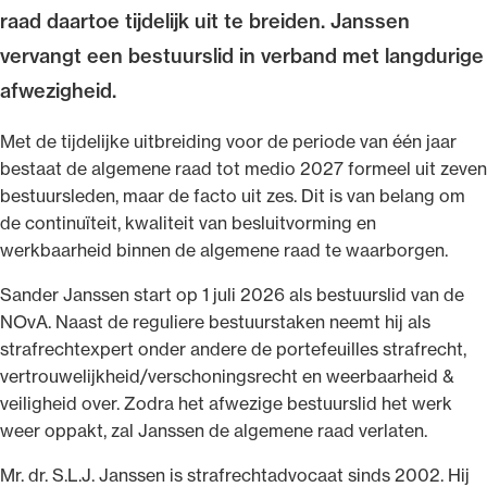
raad daartoe tijdelijk uit te breiden. Janssen
vervangt een bestuurslid in verband met langdurige
afwezigheid.
Ondersteuning voor advocaten bij hun
Met de tijdelijke uitbreiding voor de periode van één jaar
beroepsuitoefening: van de advocatenpas tot
bestaat de algemene raad tot medio 2027 formeel uit zeven
het rechtsgebiedenregister en
bestuursleden, maar de facto uit zes. Dit is van belang om
geheimhoudernummers.
de continuïteit, kwaliteit van besluitvorming en
werkbaarheid binnen de algemene raad te waarborgen.
Sander Janssen start op 1 juli 2026 als bestuurslid van de
NOvA. Naast de reguliere bestuurstaken neemt hij als
strafrechtexpert onder andere de portefeuilles strafrecht,
vertrouwelijkheid/verschoningsrecht en weerbaarheid &
veiligheid over. Zodra het afwezige bestuurslid het werk
weer oppakt, zal Janssen de algemene raad verlaten.
Mr. dr. S.L.J. Janssen is strafrechtadvocaat sinds 2002. Hij