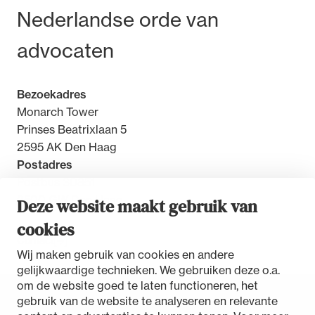
Bezoek- en postadres
Nederlandse orde van
advocaten
Bezoekadres
Monarch Tower
Prinses Beatrixlaan 5
2595 AK Den Haag
Postadres
Postbus 30851
2500 GW Den Haag
Deze website maakt gebruik van
cookies
Contact
Wij maken gebruik van cookies en andere
gelijkwaardige technieken. We gebruiken deze o.a.
om de website goed te laten functioneren, het
gebruik van de website te analyseren en relevante
Toegankelijkheidsverklaring