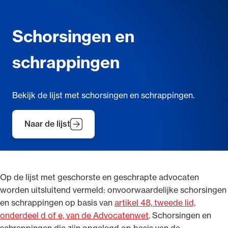
Schorsingen en
schrappingen
Ondersteuning voor advocaten bij hun
beroepsuitoefening: van de advocatenpas tot
het rechtsgebiedenregister en
Bekijk de lijst met schorsingen en schrappingen.
geheimhoudernummers.
Naar de lijst
Op de lijst met geschorste en geschrapte advocaten
worden uitsluitend vermeld: onvoorwaardelijke schorsingen
en schrappingen op basis van
artikel 48, tweede lid,
onderdeel d of e, van de Advocatenwet
. Schorsingen en
schrappingen die zijn opgelegd op basis van de