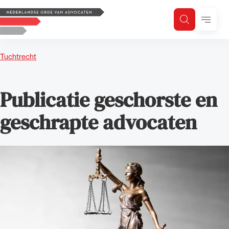
Logo, to the homepage
Menu
Zoeken
Zoek op trefwoord
H
Zoeken
Tuchtrecht
Zoekgebied
Publicatie geschorste en
geschrapte advocaten