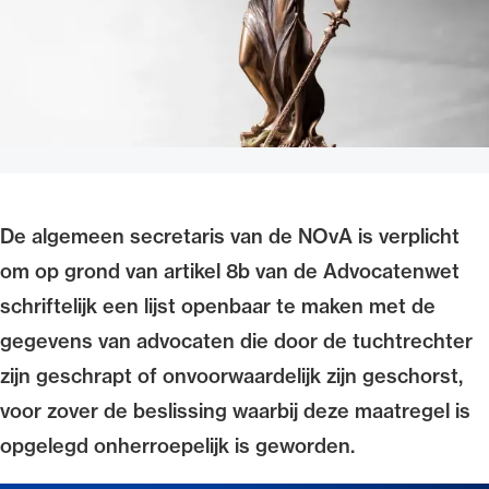
Uitgelicht
De algemeen secretaris van de NOvA is verplicht
om op grond van artikel 8b van de Advocatenwet
Alle wet- en regelgeving voor de advocatuur.
schriftelijk een lijst openbaar te maken met de
Van de Advocatenwet tot de Verordening op
gegevens van advocaten die door de tuchtrechter
de advocatuur (Voda) en de Regeling op de
zijn geschrapt of onvoorwaardelijk zijn geschorst,
advocatuur (Roda).
voor zover de beslissing waarbij deze maatregel is
opgelegd onherroepelijk is geworden.