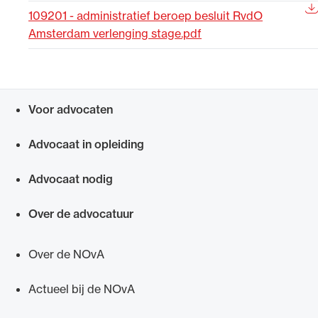
109201 - administratief beroep besluit RvdO
Uitgelicht
Amsterdam verlenging stage.pdf
Voor advocaten
Snel navigeren naar
Advocaat in opleiding
Advocaat nodig
Alle wet- en regelgeving voor de advocatuur.
Van de Advocatenwet tot de Verordening op
Over de advocatuur
de advocatuur (Voda) en de Regeling op de
advocatuur (Roda).
Over de NOvA
Actueel bij de NOvA