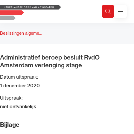
Logo, to the homepage
Menu
Zoeken
Zoek op trefwoord
H
Zoeken
Beslissingen algeme…
Zoekgebied
Administratief beroep besluit RvdO
Amsterdam verlenging stage
Datum uitspraak:
1 december 2020
Uitspraak:
niet ontvankelijk
Bijlage