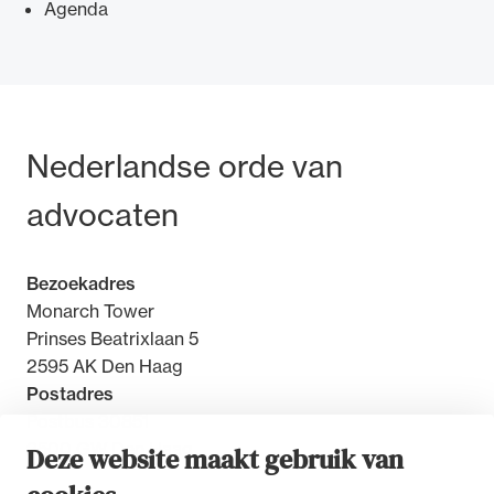
Agenda
Ondersteuning voor advocaten bij hun
Bezoek- en postadres
Nederlandse orde van
beroepsuitoefening: van de advocatenpas tot
het rechtsgebiedenregister en
advocaten
geheimhoudernummers.
Bezoekadres
Monarch Tower
Prinses Beatrixlaan 5
2595 AK Den Haag
Postadres
Postbus 30851
2500 GW Den Haag
Deze website maakt gebruik van