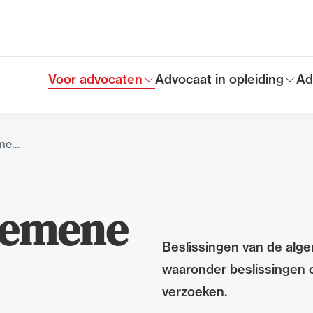
Voor advocaten
Advocaat in opleiding
Ad
Toon submenu voor
Toon submenu voor
To
Hoofdmen
eme…
lgemene
Beslissingen van de alg
waaronder beslissingen 
verzoeken.