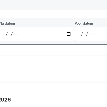
de advocatuur. Van de
Ondersteuning voor a
ng op de advocatuur
beroepsuitoefening: v
vocatuur (Roda).
rechtsgebiedenregist
Na datum
Voor datum
 2026