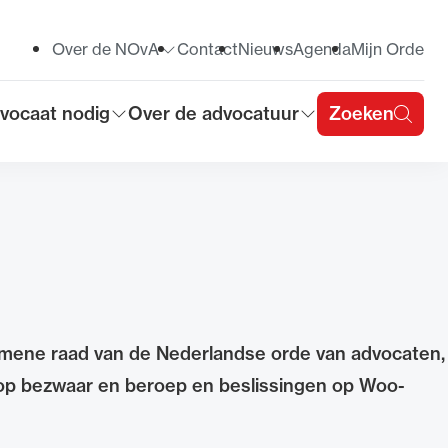
Over de NOvA
Contact
Nieuws
Agenda
Mijn Orde
Toon submenu voor
vocaat nodig
Over de advocatuur
Zoeken
on submenu voor
Toon submenu voor
u
emene raad van de Nederlandse orde van advocaten,
op bezwaar en beroep en beslissingen op Woo-