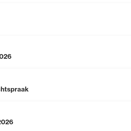
2026
chtspraak
 2026