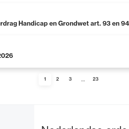
drag Handicap en Grondwet art. 93 en 94
 2026
…
1
2
3
23
Huidige
Pagina
Pagina
Laatste
pagina
pagina