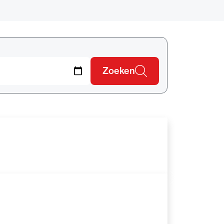
dvocaten bij hun
an de advocatenpas tot het
er en geheimhoudernummers.
Zoeken