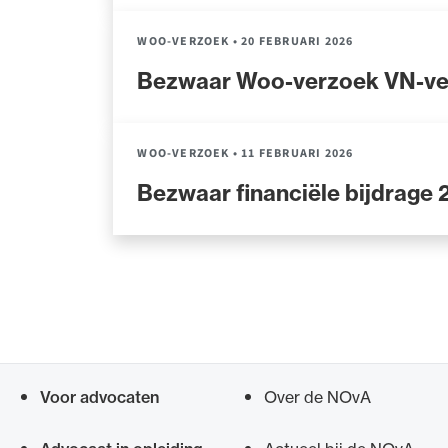
WOO-VERZOEK
•
20 FEBRUARI 2026
Bezwaar Woo-verzoek VN-ver
WOO-VERZOEK
•
11 FEBRUARI 2026
Bezwaar financiële bijdrage
Paginering
Voor advocaten
Over de NOvA
Snel navigeren naar