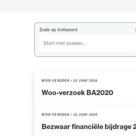
Alle wet- en regelgeving voor 
Advocatenwet tot de Verordeni
(Voda) en de Regeling op de ad
Zoek op trefwoord
WOO-VERZOEK
•
19 JUNI 2026
Woo-verzoek BA2020
WOO-VERZOEK
•
15 JUNI 2026
Bezwaar financiële bijdrage