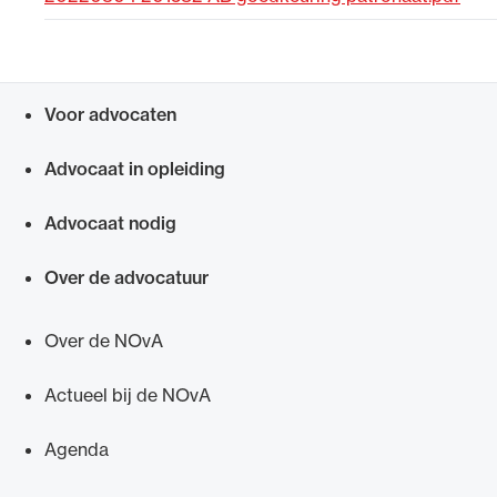
Uitgelicht
Voor advocaten
Snel navigeren naar
Advocaat in opleiding
Advocaat nodig
Over de advocatuur
Alle wet- en regelgeving voor de advocatuur.
Van de Advocatenwet tot de Verordening op
Over de NOvA
de advocatuur (Voda) en de Regeling op de
advocatuur (Roda).
Actueel bij de NOvA
Agenda