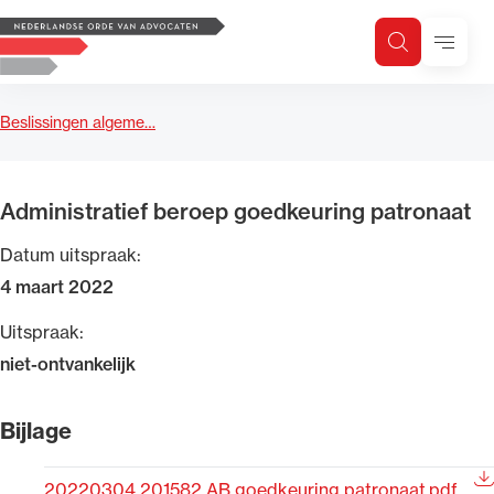
Logo, to the homepage
Menu
Zoeken
Zoek op trefwoord
H
Zoeken
Beslissingen algeme…
Zoekgebied
Administratief beroep goedkeuring patronaat
Datum uitspraak:
4 maart 2022
Uitspraak:
niet-ontvankelijk
Bijlage
20220304 201582 AB goedkeuring patronaat.pdf