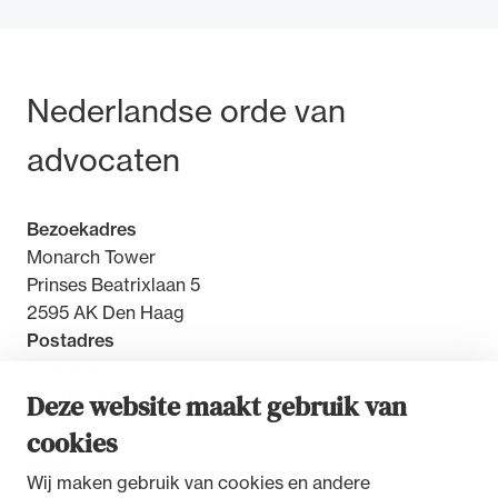
Bezoek- en postadres
Nederlandse orde van
Ondersteuning voor advocaten bij hun
advocaten
beroepsuitoefening: van de advocatenpas tot
het rechtsgebiedenregister en
geheimhoudernummers.
Bezoekadres
Monarch Tower
Prinses Beatrixlaan 5
2595 AK Den Haag
Postadres
Postbus 30851
2500 GW Den Haag
Deze website maakt gebruik van
cookies
Contact
Wij maken gebruik van cookies en andere