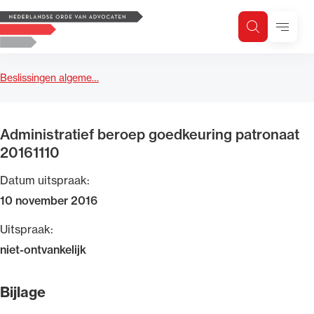
Logo, to the homepage
Menu
Zoeken
Zoek op trefwoord
H
Zoeken
Beslissingen algeme…
Zoekgebied
Administratief beroep goedkeuring patronaat
20161110
Datum uitspraak:
10 november 2016
Uitspraak:
niet-ontvankelijk
Bijlage