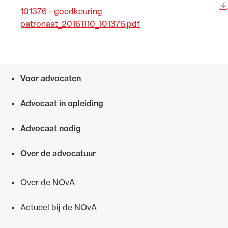
101376 - goedkeuring
Uitgelicht
patronaat_20161110_101376.pdf
Voor advocaten
Snel navigeren naar
Advocaat in opleiding
Advocaat nodig
Alle wet- en regelgeving voor de advocatuur.
Van de Advocatenwet tot de Verordening op
Over de advocatuur
de advocatuur (Voda) en de Regeling op de
advocatuur (Roda).
Over de NOvA
Actueel bij de NOvA