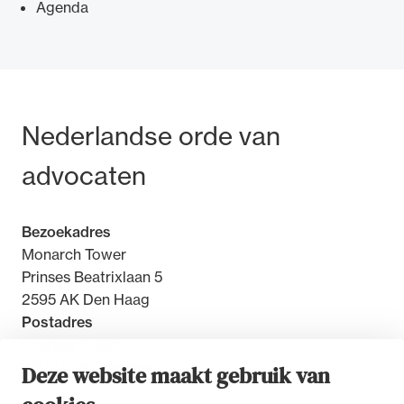
Agenda
Ondersteuning voor advocaten bij hun
Bezoek- en postadres
Nederlandse orde van
beroepsuitoefening: van de advocatenpas tot
het rechtsgebiedenregister en
advocaten
geheimhoudernummers.
Bezoekadres
Monarch Tower
Prinses Beatrixlaan 5
2595 AK Den Haag
Postadres
Postbus 30851
2500 GW Den Haag
Deze website maakt gebruik van