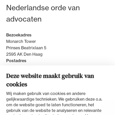
Bezoek- en postadres
Nederlandse orde van
advocaten
Ondersteuning voor advocaten bij hun
Bezoekadres
beroepsuitoefening: van de advocatenpas tot
Monarch Tower
het rechtsgebiedenregister en
Prinses Beatrixlaan 5
geheimhoudernummers.
2595 AK Den Haag
Postadres
Postbus 30851
2500 GW Den Haag
Deze website maakt gebruik van
cookies
Contact
Wij maken gebruik van cookies en andere
gelijkwaardige technieken. We gebruiken deze o.a.
om de website goed te laten functioneren, het
gebruik van de website te analyseren en relevante
Toegankelijkheidsverklaring