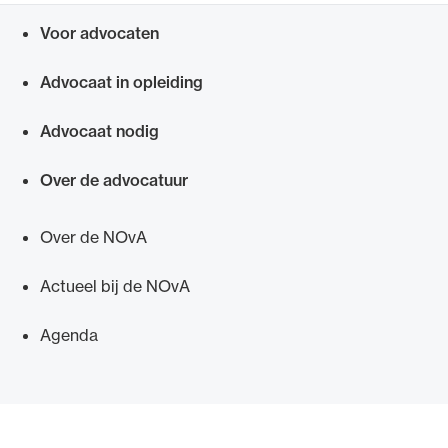
Uitgelicht
Voor advocaten
Snel navigeren naar
Advocaat in opleiding
Advocaat nodig
Over de advocatuur
Over de NOvA
Alle wet- en regelgeving voor de advocatuur.
Actueel bij de NOvA
Van de Advocatenwet tot de Verordening op
de advocatuur (Voda) en de Regeling op de
Agenda
advocatuur (Roda).