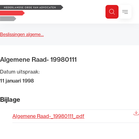
Logo, to the homepage
Menu
Zoeken
Zoek op trefwoord
H
Zoeken
Beslissingen algeme…
Zoekgebied
Algemene Raad- 19980111
Datum uitspraak:
11 januari 1998
Bijlage
Algemene Raad-_19980111_.pdf