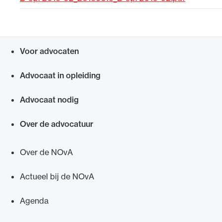
Uitgelicht
Voor advocaten
Snel navigeren naar
Advocaat in opleiding
Advocaat nodig
Over de advocatuur
Alle wet- en regelgeving voor de advocatuur.
Van de Advocatenwet tot de Verordening op
Over de NOvA
de advocatuur (Voda) en de Regeling op de
advocatuur (Roda).
Actueel bij de NOvA
Agenda