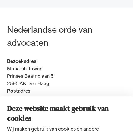
Bezoek- en postadres
Nederlandse orde van
Ondersteuning voor advocaten bij hun
advocaten
beroepsuitoefening: van de advocatenpas tot
het rechtsgebiedenregister en
geheimhoudernummers.
Bezoekadres
Monarch Tower
Prinses Beatrixlaan 5
2595 AK Den Haag
Postadres
Postbus 30851
2500 GW Den Haag
Deze website maakt gebruik van
cookies
Contact
Wij maken gebruik van cookies en andere