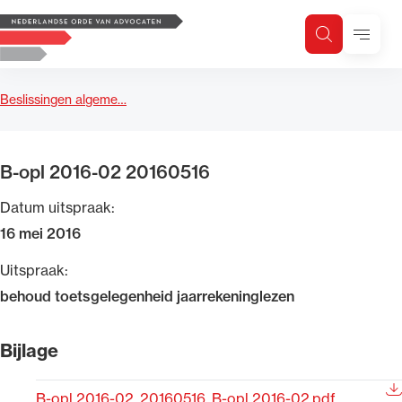
Logo, to the homepage
Menu
Zoeken
Zoek op trefwoord
H
Zoeken
Beslissingen algeme…
Zoekgebied
B-opl 2016-02 20160516
Datum uitspraak:
16 mei 2016
Uitspraak:
behoud toetsgelegenheid jaarrekeninglezen
Bijlage
B-opl 2016-02_20160516_B-opl 2016-02.pdf