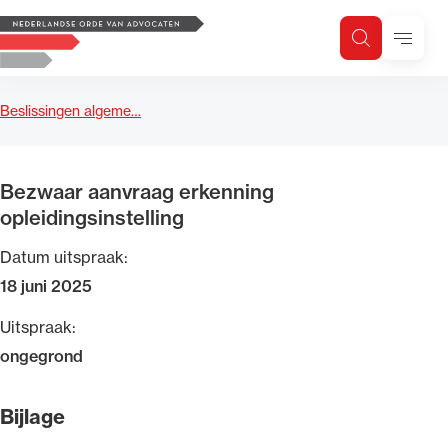
Logo, to the homepage
Menu
Zoeken
Zoek op trefwoord
H
Zoeken
Beslissingen algeme…
Zoekgebied
Bezwaar aanvraag erkenning
opleidingsinstelling
Datum uitspraak:
18 juni 2025
Uitspraak:
ongegrond
Bijlage