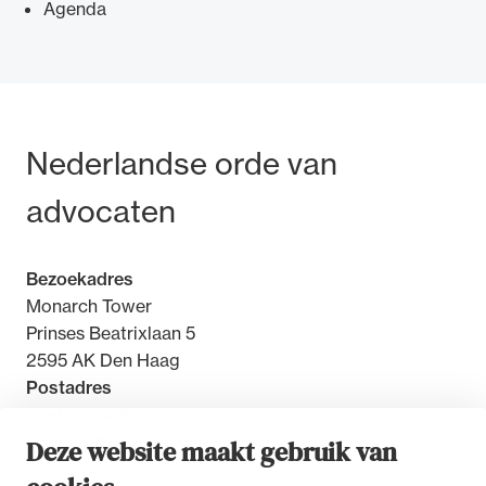
Agenda
Ondersteuning voor advocaten bij hun
Bezoek- en postadres
Nederlandse orde van
beroepsuitoefening: van de advocatenpas tot
het rechtsgebiedenregister en
advocaten
geheimhoudernummers.
Bezoekadres
Monarch Tower
Prinses Beatrixlaan 5
2595 AK Den Haag
Postadres
Postbus 30851
2500 GW Den Haag
Deze website maakt gebruik van