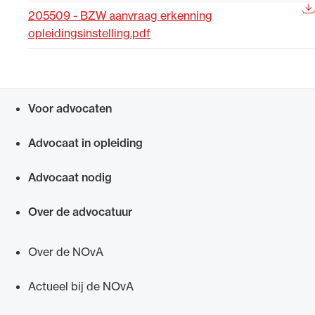
205509 - BZW aanvraag erkenning
Uitgelicht
opleidingsinstelling.pdf
Voor advocaten
Snel navigeren naar
Advocaat in opleiding
Advocaat nodig
Alle wet- en regelgeving voor de advocatuur.
Van de Advocatenwet tot de Verordening op
Over de advocatuur
de advocatuur (Voda) en de Regeling op de
advocatuur (Roda).
Over de NOvA
Actueel bij de NOvA