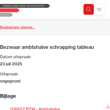
Logo, to the homepage
Menu
Zoeken
Zoek op trefwoord
H
Zoeken
Beslissingen algeme…
Zoekgebied
Bezwaar ambtshalve schrapping tableau
Datum uitspraak:
23 juli 2025
Uitspraak:
ongegrond
Bijlage
206602 BZW - Ambtshalve