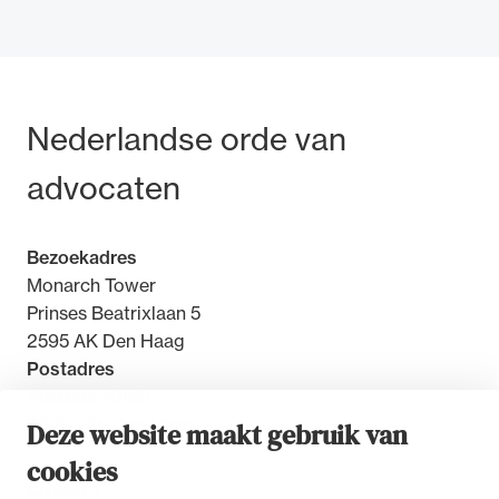
Bezoek- en postadres
Nederlandse orde van
Ondersteuning voor advocaten bij hun
beroepsuitoefening: van de advocatenpas tot
advocaten
het rechtsgebiedenregister en
geheimhoudernummers.
Bezoekadres
Monarch Tower
Prinses Beatrixlaan 5
2595 AK Den Haag
Postadres
Postbus 30851
2500 GW Den Haag
Deze website maakt gebruik van
cookies
Contact