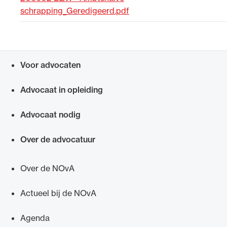
schrapping_Geredigeerd.pdf
Uitgelicht
Voor advocaten
Snel navigeren naar
Advocaat in opleiding
Advocaat nodig
Alle wet- en regelgeving voor de advocatuur.
Over de advocatuur
Van de Advocatenwet tot de Verordening op
de advocatuur (Voda) en de Regeling op de
Over de NOvA
advocatuur (Roda).
Actueel bij de NOvA
Agenda