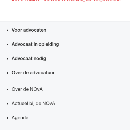
Uitgelicht
Voor advocaten
Snel navigeren naar
Advocaat in opleiding
Advocaat nodig
Over de advocatuur
Alle wet- en regelgeving voor de advocatuur.
Van de Advocatenwet tot de Verordening op
Over de NOvA
de advocatuur (Voda) en de Regeling op de
advocatuur (Roda).
Actueel bij de NOvA
Agenda