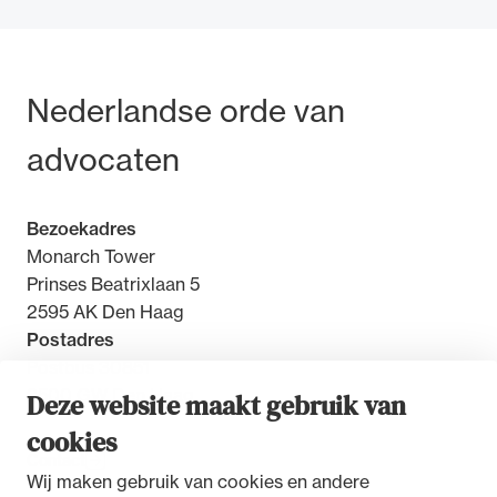
Bezoek- en postadres
Nederlandse orde van
Ondersteuning voor advocaten bij hun
advocaten
beroepsuitoefening: van de advocatenpas tot
het rechtsgebiedenregister en
geheimhoudernummers.
Bezoekadres
Monarch Tower
Prinses Beatrixlaan 5
2595 AK Den Haag
Postadres
Postbus 30851
2500 GW Den Haag
Deze website maakt gebruik van
cookies
Contact
Wij maken gebruik van cookies en andere