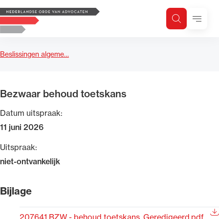
Logo, to the homepage
Menu
Zoeken
Zoek op trefwoord
H
Zoeken
Beslissingen algeme…
Zoekgebied
Bezwaar behoud toetskans
Datum uitspraak:
11 juni 2026
Uitspraak:
niet-ontvankelijk
Bijlage
207641 BZW - behoud toetskans_Geredigeerd.pdf