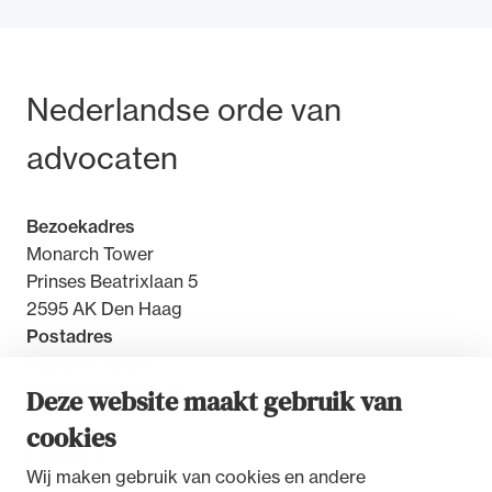
Bezoek- en postadres
Nederlandse orde van
Ondersteuning voor advocaten bij hun
advocaten
beroepsuitoefening: van de advocatenpas tot
het rechtsgebiedenregister en
geheimhoudernummers.
Bezoekadres
Monarch Tower
Prinses Beatrixlaan 5
2595 AK Den Haag
Postadres
Postbus 30851
2500 GW Den Haag
Deze website maakt gebruik van
cookies
Contact
Wij maken gebruik van cookies en andere