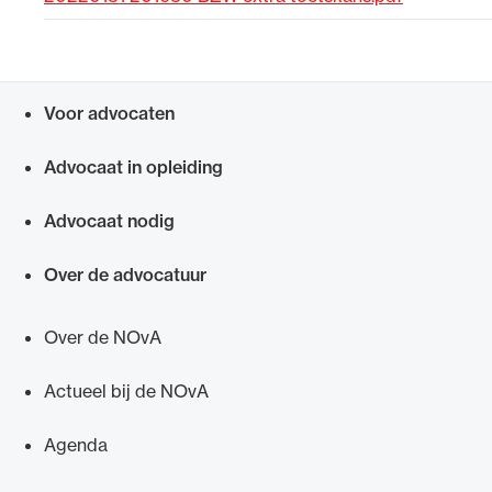
Uitgelicht
Voor advocaten
Snel navigeren naar
Advocaat in opleiding
Advocaat nodig
Over de advocatuur
Alle wet- en regelgeving voor de advocatuur.
Van de Advocatenwet tot de Verordening op
Over de NOvA
de advocatuur (Voda) en de Regeling op de
advocatuur (Roda).
Actueel bij de NOvA
Agenda