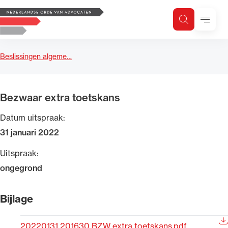
Logo, to the homepage
Menu
Zoeken
Zoek op trefwoord
H
Zoeken
Beslissingen algeme…
Zoekgebied
Bezwaar extra toetskans
Datum uitspraak:
31 januari 2022
Uitspraak:
ongegrond
Bijlage
20220131 201630 BZW extra toetskans.pdf