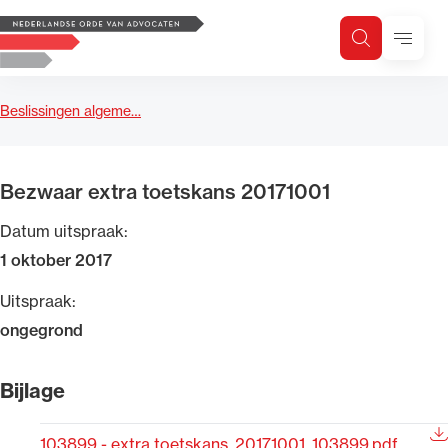
Logo, to the homepage
Menu
Zoeken
Zoek op trefwoord
H
Zoeken
Beslissingen algeme…
Zoekgebied
Bezwaar extra toetskans 20171001
Datum uitspraak:
1 oktober 2017
Uitspraak:
ongegrond
Bijlage
103899 - extra toetskans_20171001_103899.pdf