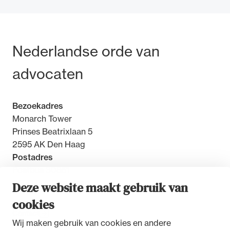
Bezoek- en postadres
Nederlandse orde van
Ondersteuning voor advocaten bij hun
advocaten
beroepsuitoefening: van de advocatenpas tot
het rechtsgebiedenregister en
geheimhoudernummers.
Bezoekadres
Monarch Tower
Prinses Beatrixlaan 5
2595 AK Den Haag
Postadres
Postbus 30851
2500 GW Den Haag
Deze website maakt gebruik van
cookies
Contact
Wij maken gebruik van cookies en andere