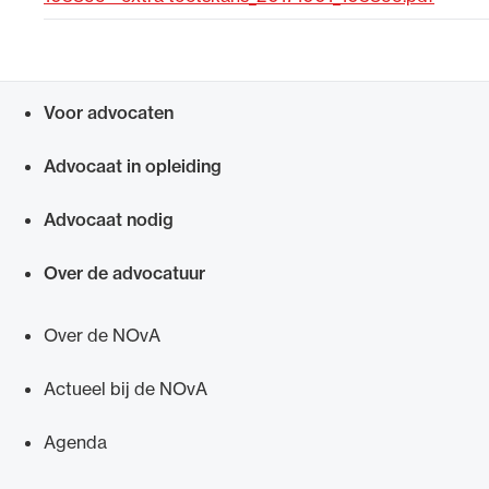
Uitgelicht
Voor advocaten
Snel navigeren naar
Advocaat in opleiding
Advocaat nodig
Over de advocatuur
Alle wet- en regelgeving voor de advocatuur.
Van de Advocatenwet tot de Verordening op
Over de NOvA
de advocatuur (Voda) en de Regeling op de
advocatuur (Roda).
Actueel bij de NOvA
Agenda