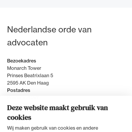
Bezoek- en postadres
Nederlandse orde van
Ondersteuning voor advocaten bij hun
advocaten
beroepsuitoefening: van de advocatenpas tot
het rechtsgebiedenregister en
geheimhoudernummers.
Bezoekadres
Monarch Tower
Prinses Beatrixlaan 5
2595 AK Den Haag
Postadres
Postbus 30851
2500 GW Den Haag
Deze website maakt gebruik van
cookies
Contact
Wij maken gebruik van cookies en andere