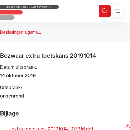
Logo, to the homepage
Menu
Zoeken
Zoek op trefwoord
H
Zoeken
Beslissingen algeme…
Zoekgebied
Bezwaar extra toetskans 20191014
Datum uitspraak:
14 oktober 2019
Uitspraak:
ongegrond
Bijlage
extra toetskans_20191014_107316.pdf