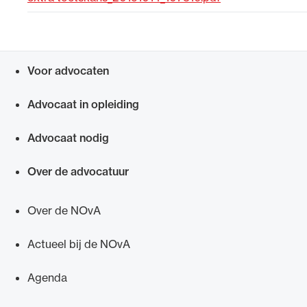
Uitgelicht
Voor advocaten
Snel navigeren naar
Advocaat in opleiding
Advocaat nodig
Over de advocatuur
Alle wet- en regelgeving voor de advocatuur.
Van de Advocatenwet tot de Verordening op
Over de NOvA
de advocatuur (Voda) en de Regeling op de
advocatuur (Roda).
Actueel bij de NOvA
Agenda