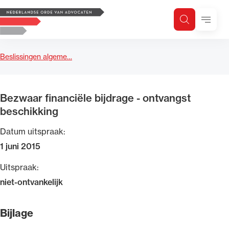
Logo, to the homepage
Menu
Zoeken
Zoek op trefwoord
H
Zoeken
Beslissingen algeme…
Zoekgebied
Bezwaar financiële bijdrage - ontvangst
beschikking
Datum uitspraak:
1 juni 2015
Uitspraak:
niet-ontvankelijk
Bijlage