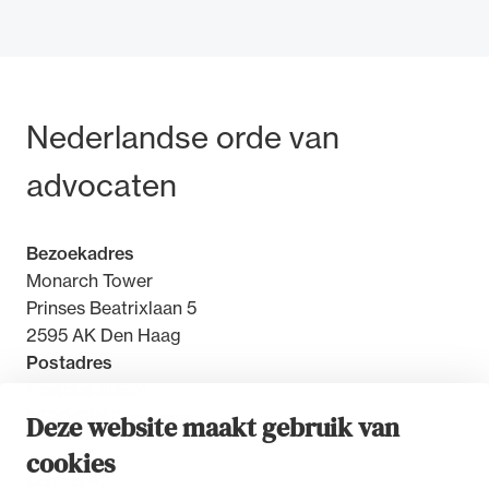
Bezoek- en postadres
Nederlandse orde van
Ondersteuning voor advocaten bij hun
beroepsuitoefening: van de advocatenpas tot
advocaten
het rechtsgebiedenregister en
geheimhoudernummers.
Bezoekadres
Monarch Tower
Prinses Beatrixlaan 5
2595 AK Den Haag
Postadres
Postbus 30851
2500 GW Den Haag
Deze website maakt gebruik van
cookies
Contact