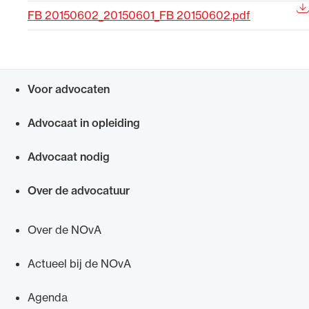
FB 20150602_20150601_FB 20150602.pdf
Uitgelicht
Voor advocaten
Snel navigeren naar
Advocaat in opleiding
Advocaat nodig
Alle wet- en regelgeving voor de advocatuur.
Over de advocatuur
Van de Advocatenwet tot de Verordening op
de advocatuur (Voda) en de Regeling op de
Over de NOvA
advocatuur (Roda).
Actueel bij de NOvA
Agenda