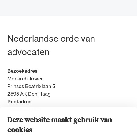
Bezoek- en postadres
Nederlandse orde van
Ondersteuning voor advocaten bij hun
beroepsuitoefening: van de advocatenpas tot
advocaten
het rechtsgebiedenregister en
geheimhoudernummers.
Bezoekadres
Monarch Tower
Prinses Beatrixlaan 5
2595 AK Den Haag
Postadres
Postbus 30851
2500 GW Den Haag
Deze website maakt gebruik van
cookies
Contact