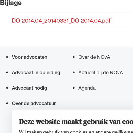
Bijlage
Alle wet- en regelgeving voor 
DO 2014.04_20140331_DO 2014.04.pdf
Advocatenwet tot de Verordeni
(Voda) en de Regeling op de ad
Voor advocaten
Over de NOvA
Snel navigeren naar
Advocaat in opleiding
Actueel bij de NOvA
Advocaat nodig
Agenda
Over de advocatuur
Deze website maakt gebruik van coo
Wij maken gebruik van cookies en andere gelijkwaa