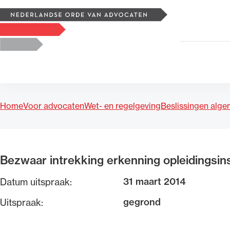
Zoeken
Logo, to the homepage
Home
Voor advocaten
Wet- en regelgeving
Beslissingen alg
Uitgelicht
Bezwaar intrekking erkenning opleidingsins
31 maart 2014
Datum uitspraak:
gegrond
Uitspraak: