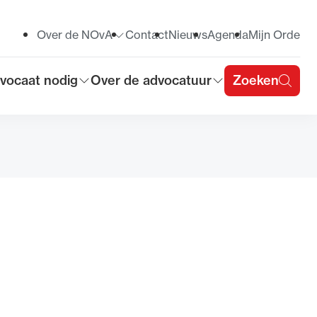
Over de NOvA
Contact
Nieuws
Agenda
Mijn Orde
Toon submenu voor
vocaat nodig
Over de advocatuur
Zoeken
on submenu voor
Toon submenu voor
u