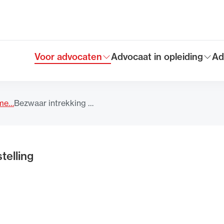
Voor advocaten
Advocaat in opleiding
Ad
Toon submenu voor
Toon submenu voor
To
Hoofdmen
eme…
Bezwaar intrekking …
telling