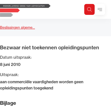
Logo, to the homepage
Menu
Zoeken
Zoek op trefwoord
H
Zoeken
Beslissingen algeme…
Zoekgebied
Bezwaar niet toekennen opleidingspunten
Datum uitspraak:
8 juni 2010
Uitspraak:
aan commerciële vaardigheden worden geen
opleidingspunten toegekend
Bijlage