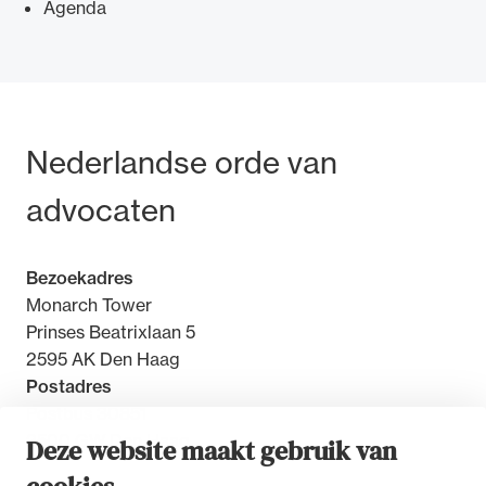
Agenda
Ondersteuning voor advocaten bij hun
Bezoek- en postadres
Nederlandse orde van
beroepsuitoefening: van de advocatenpas tot
het rechtsgebiedenregister en
advocaten
geheimhoudernummers.
Bezoekadres
Monarch Tower
Prinses Beatrixlaan 5
2595 AK Den Haag
Postadres
Postbus 30851
2500 GW Den Haag
Deze website maakt gebruik van