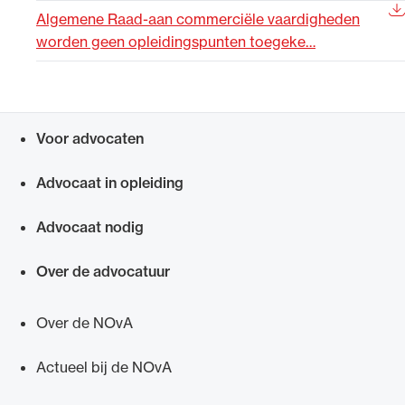
Algemene Raad-aan commerciële vaardigheden
Uitgelicht
worden geen opleidingspunten toegeke…
Voor advocaten
Snel navigeren naar
Advocaat in opleiding
Advocaat nodig
Alle wet- en regelgeving voor de advocatuur.
Van de Advocatenwet tot de Verordening op
Over de advocatuur
de advocatuur (Voda) en de Regeling op de
advocatuur (Roda).
Over de NOvA
Actueel bij de NOvA