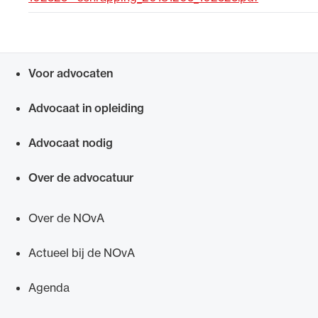
Uitgelicht
Voor advocaten
Snel navigeren naar
Advocaat in opleiding
Advocaat nodig
Over de advocatuur
Alle wet- en regelgeving voor de advocatuur.
Van de Advocatenwet tot de Verordening op
Over de NOvA
de advocatuur (Voda) en de Regeling op de
advocatuur (Roda).
Actueel bij de NOvA
Agenda