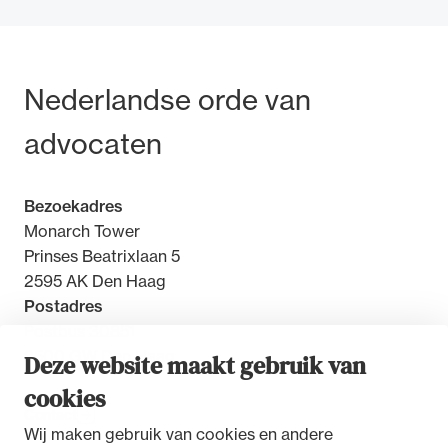
Bezoek- en postadres
Nederlandse orde van
Ondersteuning voor advocaten bij hun
advocaten
beroepsuitoefening: van de advocatenpas tot
het rechtsgebiedenregister en
geheimhoudernummers.
Bezoekadres
Monarch Tower
Prinses Beatrixlaan 5
2595 AK Den Haag
Postadres
Postbus 30851
2500 GW Den Haag
Deze website maakt gebruik van
cookies
Contact
Wij maken gebruik van cookies en andere