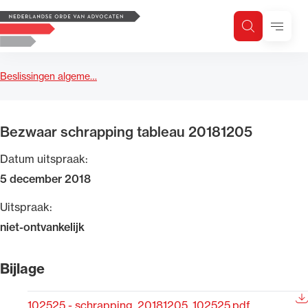
Logo, to the homepage
Menu
Zoeken
Zoek op trefwoord
H
Zoeken
Beslissingen algeme…
Zoekgebied
Bezwaar schrapping tableau 20181205
Datum uitspraak:
5 december 2018
Uitspraak:
niet-ontvankelijk
Bijlage
102525 - schrapping_20181205_102525.pdf