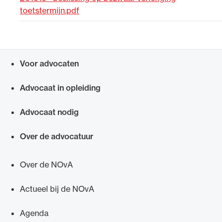
toetstermijn.pdf
Uitgelicht
Voor advocaten
Snel navigeren naar
Advocaat in opleiding
Advocaat nodig
Alle wet- en regelgeving voor de advocatuur.
Over de advocatuur
Van de Advocatenwet tot de Verordening op
de advocatuur (Voda) en de Regeling op de
Over de NOvA
advocatuur (Roda).
Actueel bij de NOvA
Agenda