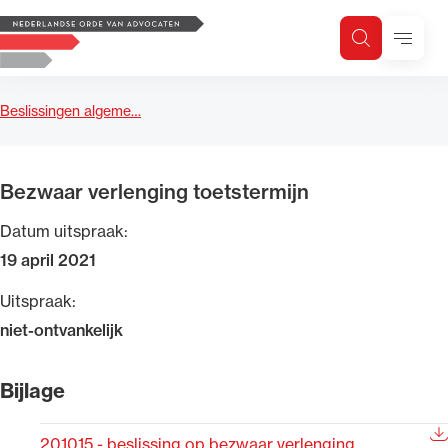
Logo, to the homepage
Menu
Zoeken
Zoek op trefwoord
H
Zoeken
Beslissingen algeme…
Zoekgebied
Bezwaar verlenging toetstermijn
Datum uitspraak:
19 april 2021
Uitspraak:
niet-ontvankelijk
Bijlage
201015 - beslissing op bezwaar verlenging