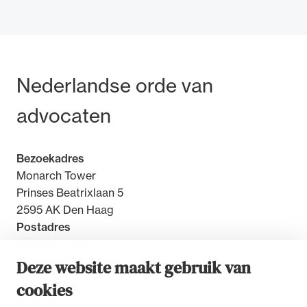
Bezoek- en postadres
Nederlandse orde van
Ondersteuning voor advocaten bij hun
beroepsuitoefening: van de advocatenpas tot
advocaten
het rechtsgebiedenregister en
geheimhoudernummers.
Bezoekadres
Monarch Tower
Prinses Beatrixlaan 5
2595 AK Den Haag
Postadres
Postbus 30851
2500 GW Den Haag
Deze website maakt gebruik van
cookies
Contact