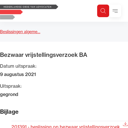
Logo, to the homepage
Menu
Zoeken
Zoek op trefwoord
H
Zoeken
Beslissingen algeme…
Zoekgebied
Bezwaar vrijstellingsverzoek BA
Datum uitspraak:
9 augustus 2021
Uitspraak:
gegrond
Bijlage
201391 - beslissing op bezwaar vrijstellingsverzoek