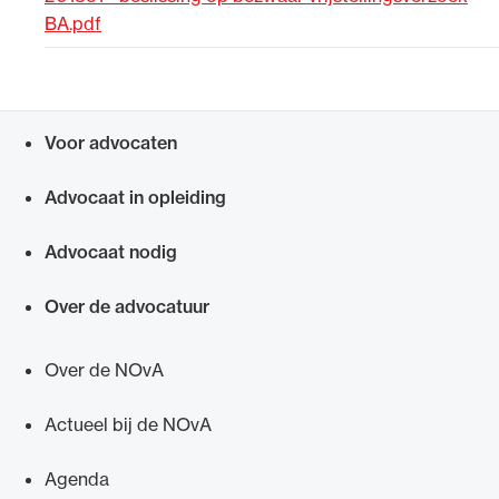
BA.pdf
Uitgelicht
Voor advocaten
Snel navigeren naar
Advocaat in opleiding
Advocaat nodig
Alle wet- en regelgeving voor de advocatuur.
Over de advocatuur
Van de Advocatenwet tot de Verordening op
de advocatuur (Voda) en de Regeling op de
Over de NOvA
advocatuur (Roda).
Actueel bij de NOvA
Agenda