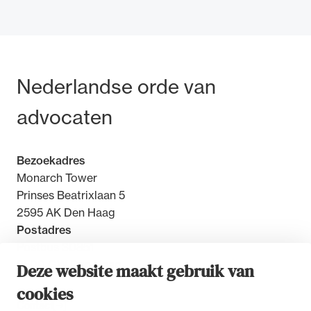
Bezoek- en postadres
Nederlandse orde van
Ondersteuning voor advocaten bij hun
beroepsuitoefening: van de advocatenpas tot
advocaten
het rechtsgebiedenregister en
geheimhoudernummers.
Bezoekadres
Monarch Tower
Prinses Beatrixlaan 5
2595 AK Den Haag
Postadres
Postbus 30851
2500 GW Den Haag
Deze website maakt gebruik van
cookies
Contact