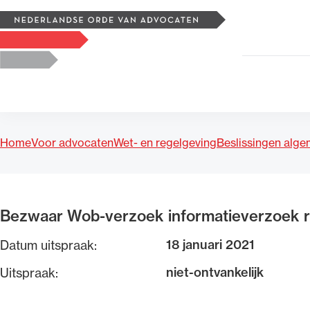
Zoeken
Logo, to the homepage
Home
Voor advocaten
Wet- en regelgeving
Beslissingen alg
Uitgelicht
Bezwaar Wob-verzoek informatieverzoek r
18 januari 2021
Datum uitspraak:
niet-ontvankelijk
Uitspraak: