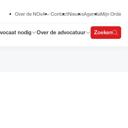
Over de NOvA
Contact
Nieuws
Agenda
Mijn Orde
Toon submenu voor
vocaat nodig
Over de advocatuur
Zoeken
on submenu voor
Toon submenu voor
u