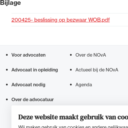
Bijlage
Alle wet- en regelgeving voor 
200425- beslissing op bezwaar WOB.pdf
Advocatenwet tot de Verordeni
(Voda) en de Regeling op de ad
Voor advocaten
Over de NOvA
Snel navigeren naar
Advocaat in opleiding
Actueel bij de NOvA
Advocaat nodig
Agenda
Over de advocatuur
Deze website maakt gebruik van coo
Wij maken gebruik van cookies en andere gelijkwaa