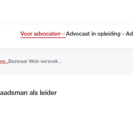
Voor advocaten
Advocaat in opleiding
Ad
Toon submenu voor
Toon submenu voor
To
Hoofdmen
eme…
Bezwaar Wob-verzoek…
aadsman als leider