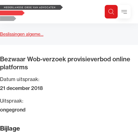
Logo, to the homepage
Menu
Zoeken
Zoek op trefwoord
H
Zoeken
Beslissingen algeme…
Zoekgebied
Bezwaar Wob-verzoek provisieverbod online
platforms
Datum uitspraak:
21 december 2018
Uitspraak:
ongegrond
Bijlage