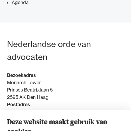
Agenda
Ondersteuning voor advocaten bij hun
Bezoek- en postadres
Nederlandse orde van
beroepsuitoefening: van de advocatenpas tot
het rechtsgebiedenregister en
advocaten
geheimhoudernummers.
Bezoekadres
Monarch Tower
Prinses Beatrixlaan 5
2595 AK Den Haag
Postadres
Postbus 30851
2500 GW Den Haag
Deze website maakt gebruik van