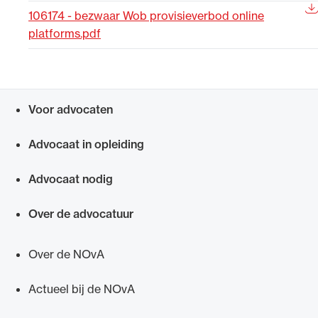
106174 - bezwaar Wob provisieverbod online
Uitgelicht
platforms.pdf
Voor advocaten
Snel navigeren naar
Advocaat in opleiding
Advocaat nodig
Alle wet- en regelgeving voor de advocatuur.
Van de Advocatenwet tot de Verordening op
Over de advocatuur
de advocatuur (Voda) en de Regeling op de
advocatuur (Roda).
Over de NOvA
Actueel bij de NOvA