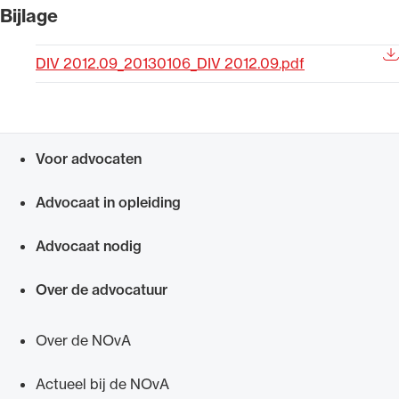
Bijlage
Uitgelicht
DIV 2012.09_20130106_DIV 2012.09.pdf
Voor advocaten
Snel navigeren naar
Advocaat in opleiding
Alle wet- en regelgeving voor de advocatuur.
Advocaat nodig
Van de Advocatenwet tot de Verordening op
de advocatuur (Voda) en de Regeling op de
Over de advocatuur
advocatuur (Roda).
Over de NOvA
Actueel bij de NOvA