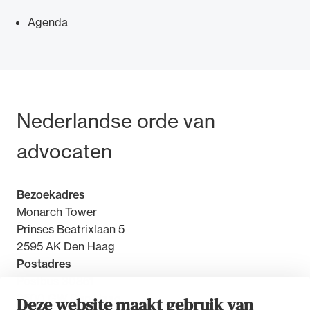
Agenda
Ondersteuning voor advocaten bij hun
beroepsuitoefening: van de advocatenpas tot
Bezoek- en postadres
Nederlandse orde van
het rechtsgebiedenregister en
geheimhoudernummers.
advocaten
Bezoekadres
Monarch Tower
Prinses Beatrixlaan 5
2595 AK Den Haag
Postadres
Postbus 30851
2500 GW Den Haag
Deze website maakt gebruik van