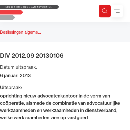
Logo, to the homepage
Menu
Zoeken
Zoek op trefwoord
H
Zoeken
Beslissingen algeme…
Zoekgebied
DIV 2012.09 20130106
Datum uitspraak:
6 januari 2013
Uitspraak:
oprichting nieuw advocatenkantoor in de vorm van
coöperatie, alsmede de combinatie van advocatuurlijke
werkzaamheden en werkzaamheden in dienstverband,
welke werkzaamheden zien op vastgoed