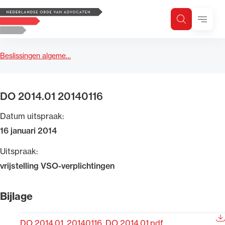
Logo, to the homepage
Menu
Zoeken
Zoek op trefwoord
H
Zoeken
Beslissingen algeme…
Zoekgebied
DO 2014.01 20140116
Datum uitspraak:
16 januari 2014
Uitspraak:
vrijstelling VSO-verplichtingen
Bijlage
DO 2014.01_20140116_DO 2014.01.pdf