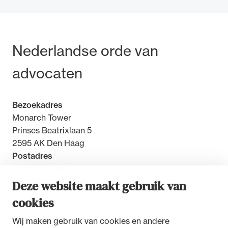
Bezoek- en postadres
Nederlandse orde van
Ondersteuning voor advocaten bij hun
advocaten
beroepsuitoefening: van de advocatenpas tot
het rechtsgebiedenregister en
geheimhoudernummers.
Bezoekadres
Monarch Tower
Prinses Beatrixlaan 5
2595 AK Den Haag
Postadres
Postbus 30851
2500 GW Den Haag
Deze website maakt gebruik van
cookies
Contact
Wij maken gebruik van cookies en andere