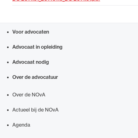
Uitgelicht
Voor advocaten
Snel navigeren naar
Advocaat in opleiding
Advocaat nodig
Over de advocatuur
Alle wet- en regelgeving voor de advocatuur.
Van de Advocatenwet tot de Verordening op
Over de NOvA
de advocatuur (Voda) en de Regeling op de
advocatuur (Roda).
Actueel bij de NOvA
Agenda