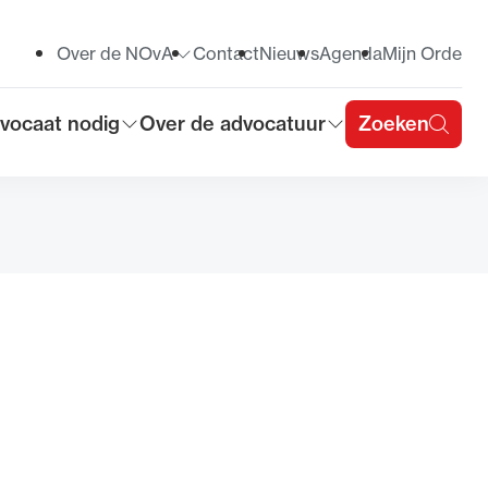
Over de NOvA
Contact
Nieuws
Agenda
Mijn Orde
Toon submenu voor
vocaat nodig
Over de advocatuur
Zoeken
on submenu voor
Toon submenu voor
u