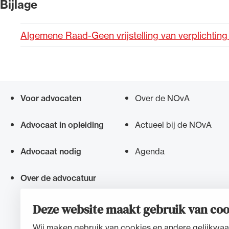
Bijlage
Alle wet- en regelgeving voor 
Algemene Raad-Geen vrijstelling van verplichting
Advocatenwet tot de Verordeni
(Voda) en de Regeling op de ad
Voor advocaten
Over de NOvA
Snel navigeren naar
Advocaat in opleiding
Actueel bij de NOvA
Advocaat nodig
Agenda
Over de advocatuur
Deze website maakt gebruik van coo
Wij maken gebruik van cookies en andere gelijkwaa