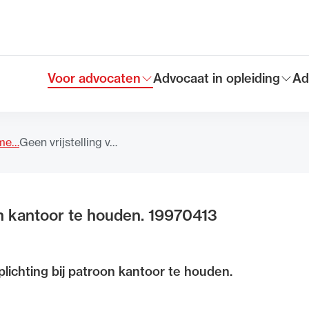
Voor advocaten
Advocaat in opleiding
Ad
Toon submenu voor
Toon submenu voor
To
Hoofdmen
eme…
Geen vrijstelling v…
oon kantoor te houden. 19970413
rplichting bij patroon kantoor te houden.