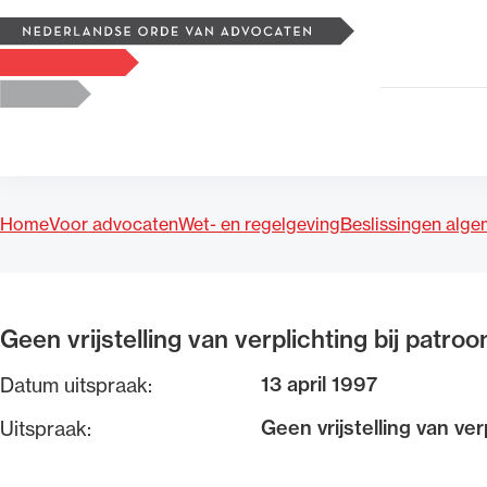
Zoeken
Logo, to the homepage
Home
Voor advocaten
Wet- en regelgeving
Beslissingen alg
Uitgelicht
Geen vrijstelling van verplichting bij patr
13 april 1997
Datum uitspraak:
Geen vrijstelling van ve
Uitspraak: