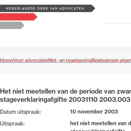
Zoeken
Logo, to the homepage
Home
Voor advocaten
Wet- en regelgeving
Beslissingen alg
Uitgelicht
Het niet meetellen van de periode van zwa
stageverklaringafgifte 20031110 2003.003
10 november 2003
Datum uitspraak:
het niet meetellen van 
Uitspraak: