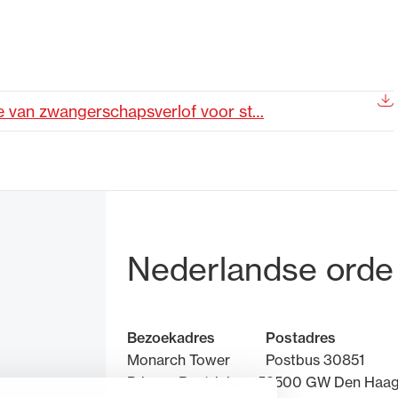
de advocatuur. Van de
Ondersteuning voor a
ng op de advocatuur
beroepsuitoefening: v
vocatuur (Roda).
rechtsgebiedenregist
e van zwangerschapsverlof voor st…
Bezoek- en pos
Nederlandse orde
Bezoekadres
Postadres
Monarch Tower
Postbus 30851
Prinses Beatrixlaan 5
2500 GW Den Haa