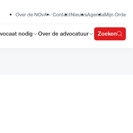
Over de NOvA
Contact
Nieuws
Agenda
Mijn Orde
Toon submenu voor
vocaat nodig
Over de advocatuur
Zoeken
on submenu voor
Toon submenu voor
u