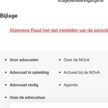
stageverklaringafgifte
Alle wet- en regelgeving voor 
Bijlage
Advocatenwet tot de Verordeni
(Voda) en de Regeling op de ad
Algemene Raad-het niet meetellen van de period
Voor advocaten
Over de NOvA
Snel navigeren naar
Advocaat in opleiding
Actueel bij de NOvA
Advocaat nodig
Agenda
Over de advocatuur