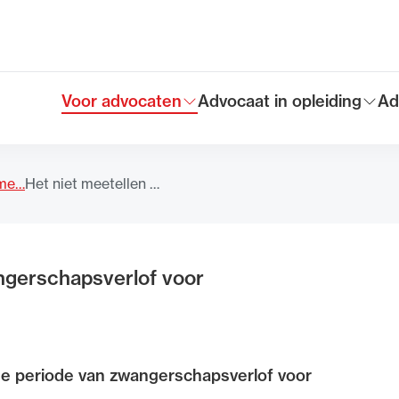
Voor advocaten
Advocaat in opleiding
Ad
Toon submenu voor
Toon submenu voor
To
Hoofdmen
eme…
Het niet meetellen …
ngerschapsverlof voor
de periode van zwangerschapsverlof voor