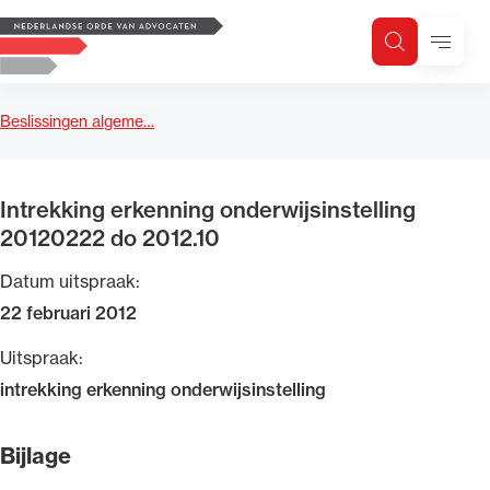
Logo, to the homepage
Menu
Zoeken
Zoek op trefwoord
H
Zoeken
Beslissingen algeme…
Zoekgebied
Intrekking erkenning onderwijsinstelling
20120222 do 2012.10
Datum uitspraak:
22 februari 2012
Uitspraak:
intrekking erkenning onderwijsinstelling
Bijlage