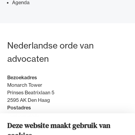
Agenda
Ondersteuning voor advocaten bij hun
Bezoek- en postadres
Nederlandse orde van
beroepsuitoefening: van de advocatenpas tot
het rechtsgebiedenregister en
advocaten
geheimhoudernummers.
Bezoekadres
Monarch Tower
Prinses Beatrixlaan 5
2595 AK Den Haag
Postadres
Postbus 30851
2500 GW Den Haag
Deze website maakt gebruik van