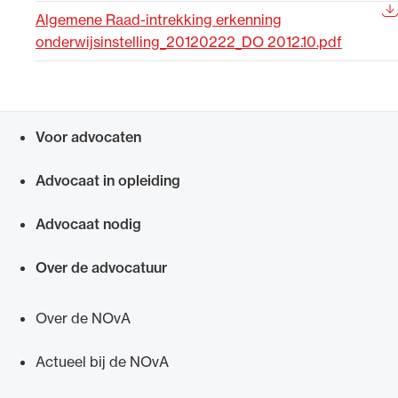
Algemene Raad-intrekking erkenning
Uitgelicht
onderwijsinstelling_20120222_DO 2012.10.pdf
Voor advocaten
Snel navigeren naar
Advocaat in opleiding
Advocaat nodig
Alle wet- en regelgeving voor de advocatuur.
Van de Advocatenwet tot de Verordening op
Over de advocatuur
de advocatuur (Voda) en de Regeling op de
advocatuur (Roda).
Over de NOvA
Actueel bij de NOvA