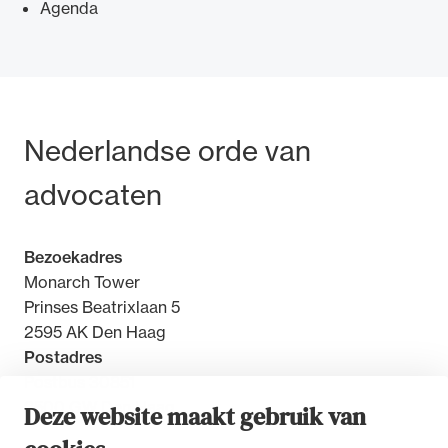
Agenda
Ondersteuning voor advocaten bij hun
Bezoek- en postadres
Nederlandse orde van
beroepsuitoefening: van de advocatenpas tot
het rechtsgebiedenregister en
advocaten
geheimhoudernummers.
Bezoekadres
Monarch Tower
Prinses Beatrixlaan 5
2595 AK Den Haag
Postadres
Postbus 30851
2500 GW Den Haag
Deze website maakt gebruik van