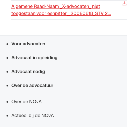
Algemene Raad-Naam _X-advocaten_ niet
Uitgelicht
toegestaan voor eenpitter__20080618_STV 2…
Voor advocaten
Snel navigeren naar
Advocaat in opleiding
Advocaat nodig
Alle wet- en regelgeving voor de advocatuur.
Van de Advocatenwet tot de Verordening op
Over de advocatuur
de advocatuur (Voda) en de Regeling op de
advocatuur (Roda).
Over de NOvA
Actueel bij de NOvA