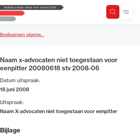
Logo, to the homepage
Menu
Zoeken
Zoek op trefwoord
H
Zoeken
Beslissingen algeme…
Zoekgebied
Naam x-advocaten niet toegestaan voor
eenpitter 20080618 stv 2008-06
Datum uitspraak:
18 juni 2008
Uitspraak:
Naam X-advocaten niet toegestaan voor eenpitter
Bijlage