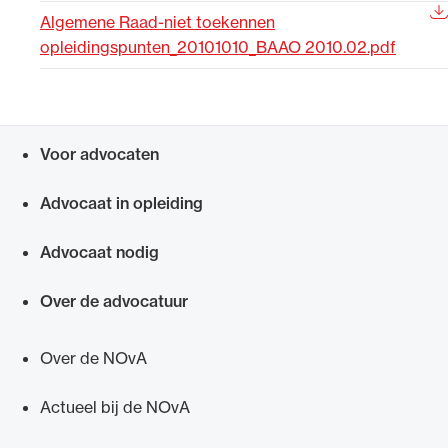
Algemene Raad-niet toekennen
Uitgelicht
opleidingspunten_20101010_BAAO 2010.02.pdf
Voor advocaten
Snel navigeren naar
Advocaat in opleiding
Advocaat nodig
Alle wet- en regelgeving voor de advocatuur.
Van de Advocatenwet tot de Verordening op
Over de advocatuur
de advocatuur (Voda) en de Regeling op de
advocatuur (Roda).
Over de NOvA
Actueel bij de NOvA