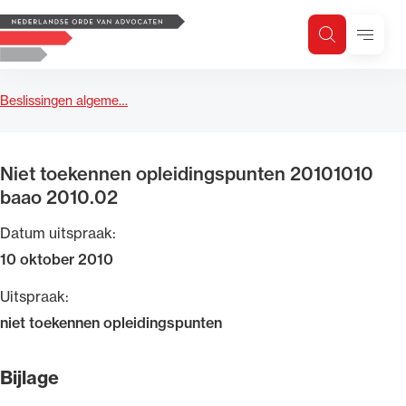
Logo, to the homepage
Menu
Zoeken
Zoek op trefwoord
H
Zoeken
Beslissingen algeme…
Zoekgebied
Niet toekennen opleidingspunten 20101010
baao 2010.02
Datum uitspraak:
10 oktober 2010
Uitspraak:
niet toekennen opleidingspunten
Bijlage