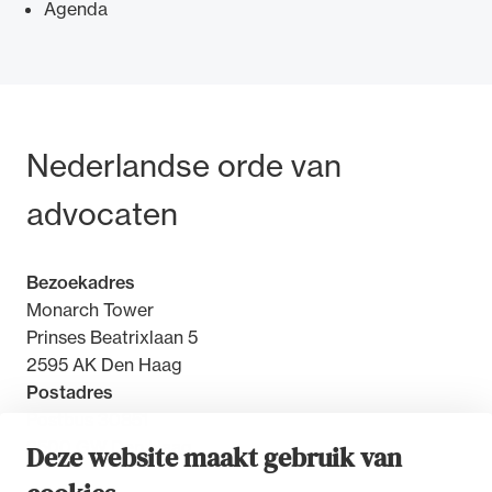
Agenda
Ondersteuning voor advocaten bij hun
Bezoek- en postadres
Nederlandse orde van
beroepsuitoefening: van de advocatenpas tot
het rechtsgebiedenregister en
advocaten
geheimhoudernummers.
Bezoekadres
Monarch Tower
Prinses Beatrixlaan 5
2595 AK Den Haag
Postadres
Postbus 30851
2500 GW Den Haag
Deze website maakt gebruik van