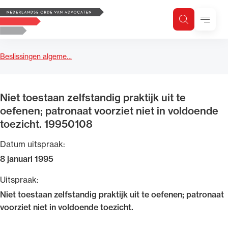
Logo, to the homepage
Menu
Zoeken
Zoek op trefwoord
H
Zoeken
Beslissingen algeme…
Zoekgebied
Niet toestaan zelfstandig praktijk uit te
oefenen; patronaat voorziet niet in voldoende
toezicht. 19950108
Datum uitspraak:
8 januari 1995
Uitspraak:
Niet toestaan zelfstandig praktijk uit te oefenen; patronaat
voorziet niet in voldoende toezicht.