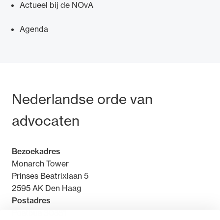
Actueel bij de NOvA
Agenda
Ondersteuning voor advocaten bij hun
beroepsuitoefening: van de advocatenpas tot
het rechtsgebiedenregister en
Bezoek- en postadres
Nederlandse orde van
geheimhoudernummers.
advocaten
Bezoekadres
Monarch Tower
Prinses Beatrixlaan 5
2595 AK Den Haag
Postadres
Postbus 30851