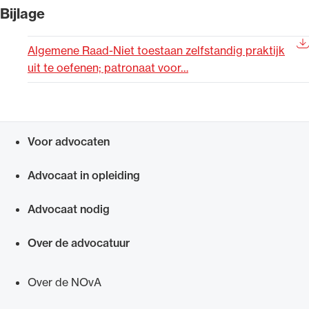
Bijlage
Uitgelicht
Algemene Raad-Niet toestaan zelfstandig praktijk
uit te oefenen; patronaat voor…
Voor advocaten
Snel navigeren naar
Advocaat in opleiding
Alle wet- en regelgeving voor de advocatuur.
Van de Advocatenwet tot de Verordening op
Advocaat nodig
de advocatuur (Voda) en de Regeling op de
advocatuur (Roda).
Over de advocatuur
Over de NOvA