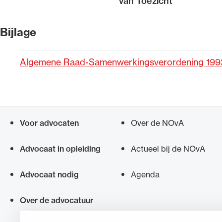
van Toezicht
Alle wet- en regelgeving voor 
Bijlage
Advocatenwet tot de Verordeni
(Voda) en de Regeling op de ad
Algemene Raad-Samenwerkingsverordening 1993 
Voor advocaten
Over de NOvA
Snel navigeren naar
Advocaat in opleiding
Actueel bij de NOvA
Advocaat nodig
Agenda
Over de advocatuur