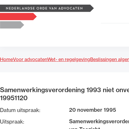
Zoeken
Logo, to the homepage
Home
Voor advocaten
Wet- en regelgeving
Beslissingen alg
Uitgelicht
Samenwerkingsverordening 1993 niet onver
19951120
20 november 1995
Datum uitspraak:
Samenwerkingsverordeni
Uitspraak: