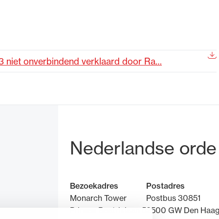
de advocatuur. Van de
Ondersteuning voor a
ng op de advocatuur
beroepsuitoefening: v
vocatuur (Roda).
rechtsgebiedenregist
niet onverbindend verklaard door Ra…
Bezoek- en pos
Nederlandse orde
Bezoekadres
Postadres
Monarch Tower
Postbus 30851
Prinses Beatrixlaan 5
2500 GW Den Haa