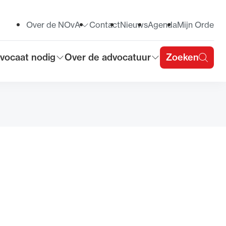
Over de NOvA
Contact
Nieuws
Agenda
Mijn Orde
Toon submenu voor
vocaat nodig
Over de advocatuur
Zoeken
on submenu voor
Toon submenu voor
u