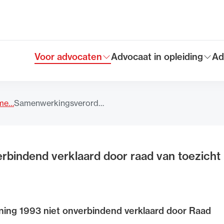
Voor advocaten
Advocaat in opleiding
Ad
Toon submenu voor
Toon submenu voor
To
Hoofdmen
eme…
Samenwerkingsverord…
bindend verklaard door raad van toezicht
ng 1993 niet onverbindend verklaard door Raad