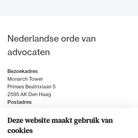
Bezoek- en postadres
Nederlandse orde van
Ondersteuning voor advocaten bij hun
beroepsuitoefening: van de advocatenpas tot
advocaten
het rechtsgebiedenregister en
geheimhoudernummers.
Bezoekadres
Monarch Tower
Prinses Beatrixlaan 5
2595 AK Den Haag
Postadres
Postbus 30851
2500 GW Den Haag
Deze website maakt gebruik van
cookies
Contact