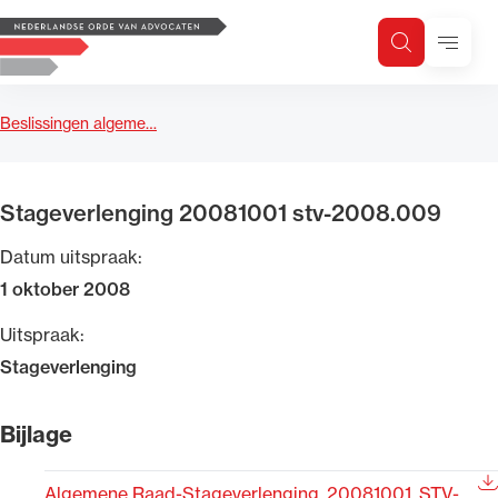
Logo, to the homepage
Menu
Zoeken
Zoek op trefwoord
H
Zoeken
Beslissingen algeme…
Zoekgebied
Stageverlenging 20081001 stv-2008.009
Datum uitspraak:
1 oktober 2008
Uitspraak:
Stageverlenging
Bijlage
Algemene Raad-Stageverlenging_20081001_STV-