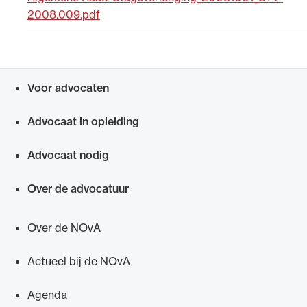
2008.009.pdf
Uitgelicht
Voor advocaten
Snel navigeren naar
Advocaat in opleiding
Advocaat nodig
Alle wet- en regelgeving voor de advocatuur.
Over de advocatuur
Van de Advocatenwet tot de Verordening op
de advocatuur (Voda) en de Regeling op de
Over de NOvA
advocatuur (Roda).
Actueel bij de NOvA
Agenda