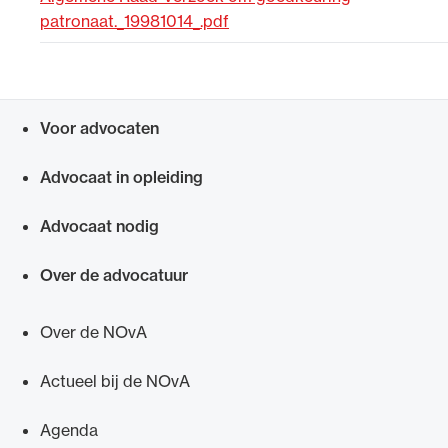
patronaat._19981014_.pdf
Uitgelicht
Voor advocaten
Snel navigeren naar
Advocaat in opleiding
Advocaat nodig
Alle wet- en regelgeving voor de advocatuur.
Over de advocatuur
Van de Advocatenwet tot de Verordening op
de advocatuur (Voda) en de Regeling op de
Over de NOvA
advocatuur (Roda).
Actueel bij de NOvA
Agenda