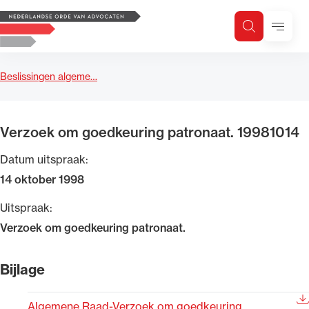
Logo, to the homepage
Menu
Zoeken
Zoek op trefwoord
H
Zoeken
Beslissingen algeme…
Zoekgebied
Verzoek om goedkeuring patronaat. 19981014
Datum uitspraak:
14 oktober 1998
Uitspraak:
Verzoek om goedkeuring patronaat.
Bijlage
Algemene Raad-Verzoek om goedkeuring