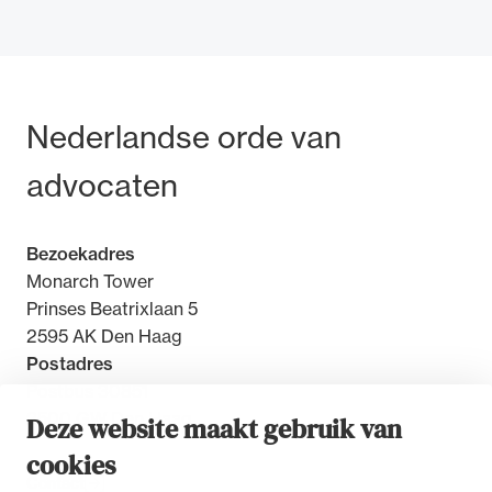
Bezoek- en postadres
Nederlandse orde van
Ondersteuning voor advocaten bij hun
beroepsuitoefening: van de advocatenpas tot
advocaten
het rechtsgebiedenregister en
geheimhoudernummers.
Bezoekadres
Monarch Tower
Prinses Beatrixlaan 5
2595 AK Den Haag
Postadres
Postbus 30851
2500 GW Den Haag
Deze website maakt gebruik van
cookies
Contact