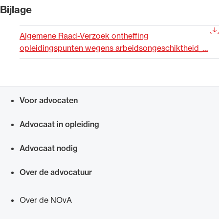
Bijlage
Uitgelicht
Algemene Raad-Verzoek ontheffing
opleidingspunten wegens arbeidsongeschiktheid_…
Voor advocaten
Snel navigeren naar
Advocaat in opleiding
Alle wet- en regelgeving voor de advocatuur.
Van de Advocatenwet tot de Verordening op
Advocaat nodig
de advocatuur (Voda) en de Regeling op de
advocatuur (Roda).
Over de advocatuur
Over de NOvA