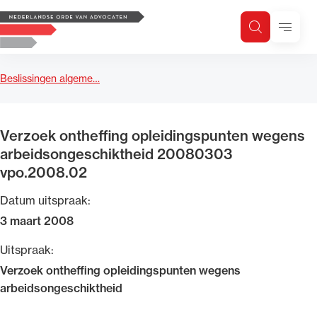
Logo, to the homepage
Menu
Zoeken
Zoek op trefwoord
H
Zoeken
Beslissingen algeme…
Zoekgebied
Verzoek ontheffing opleidingspunten wegens
arbeidsongeschiktheid 20080303
vpo.2008.02
Datum uitspraak:
3 maart 2008
Uitspraak:
Verzoek ontheffing opleidingspunten wegens
arbeidsongeschiktheid