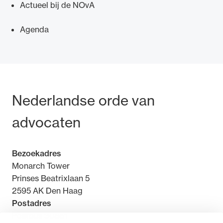
Actueel bij de NOvA
Agenda
Ondersteuning voor advocaten bij hun
beroepsuitoefening: van de advocatenpas tot
het rechtsgebiedenregister en
Bezoek- en postadres
Nederlandse orde van
geheimhoudernummers.
advocaten
Bezoekadres
Monarch Tower
Prinses Beatrixlaan 5
2595 AK Den Haag
Postadres
Postbus 30851