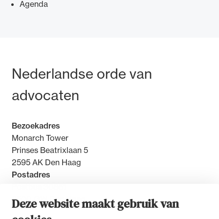
Agenda
Ondersteuning voor advocaten bij hun
Bezoek- en postadres
Nederlandse orde van
beroepsuitoefening: van de advocatenpas tot
het rechtsgebiedenregister en
advocaten
geheimhoudernummers.
Bezoekadres
Monarch Tower
Prinses Beatrixlaan 5
2595 AK Den Haag
Postadres
Postbus 30851
2500 GW Den Haag
Deze website maakt gebruik van