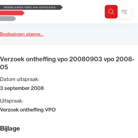
Logo, to the homepage
Menu
Zoeken
Zoek op trefwoord
H
Zoeken
Beslissingen algeme…
Zoekgebied
Verzoek ontheffing vpo 20080903 vpo 2008-
05
Datum uitspraak:
3 september 2008
Uitspraak:
Verzoek ontheffing VPO
Bijlage