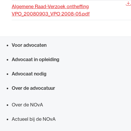
Algemene Raad-Verzoek ontheffing
Uitgelicht
VPO_20080903_VPO 2008-05.pdf
Voor advocaten
Snel navigeren naar
Advocaat in opleiding
Advocaat nodig
Alle wet- en regelgeving voor de advocatuur.
Van de Advocatenwet tot de Verordening op
Over de advocatuur
de advocatuur (Voda) en de Regeling op de
advocatuur (Roda).
Over de NOvA
Actueel bij de NOvA