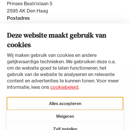
Prinses Beatrixlaan 5
2595 AK Den Haag
Postadres
Postbus 30851
2500 GW Den Haag
Deze website maakt gebruik van
cookies
Contact
Wij maken gebruik van cookies en andere
gelijkwaardige technieken. We gebruiken deze o.a.
om de website goed te laten functioneren, het
gebruik van de website te analyseren en relevante
Toegankelijkheidsverklaring
content en advertenties te kunnen tonen. Voor meer
Disclaimer
informatie, lees ons
cookiebeleid
.
Privacystatement
Cookies beheren
Alles accepteren
Weigeren
LinkedIn
Instagram
Bluesky
Zelf instellen