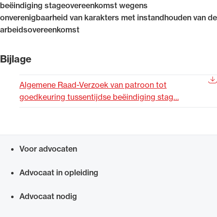
beëindiging stageovereenkomst wegens
Uitgelicht
onverenigbaarheid van karakters met instandhouden van de
arbeidsovereenkomst
Bijlage
Algemene Raad-Verzoek van patroon tot
goedkeuring tussentijdse beëindiging stag…
Alle wet- en regelgeving voor de advocatuur.
Van de Advocatenwet tot de Verordening op
Voor advocaten
de advocatuur (Voda) en de Regeling op de
Snel navigeren naar
advocatuur (Roda).
Advocaat in opleiding
Advocaat nodig