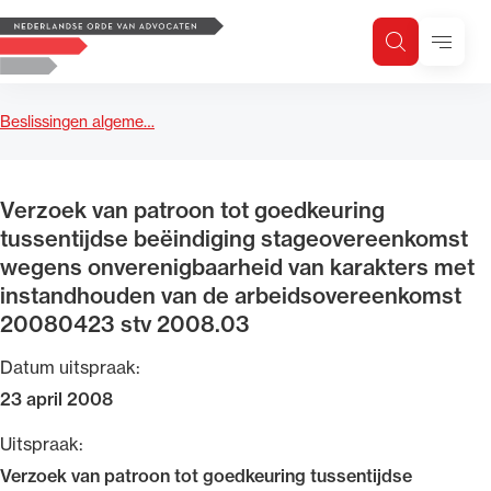
Logo, to the homepage
Menu
Zoeken
Zoek op trefwoord
H
Zoeken
Beslissingen algeme…
Zoekgebied
Verzoek van patroon tot goedkeuring
tussentijdse beëindiging stageovereenkomst
wegens onverenigbaarheid van karakters met
instandhouden van de arbeidsovereenkomst
20080423 stv 2008.03
Datum uitspraak:
23 april 2008
Uitspraak:
Verzoek van patroon tot goedkeuring tussentijdse