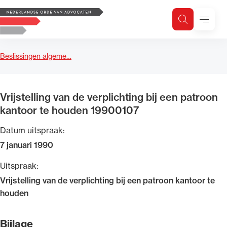
Logo, to the homepage
Menu
Zoeken
Zoek op trefwoord
H
Zoeken
Beslissingen algeme…
Zoekgebied
Vrijstelling van de verplichting bij een patroon
kantoor te houden 19900107
Datum uitspraak:
7 januari 1990
Uitspraak:
Vrijstelling van de verplichting bij een patroon kantoor te
houden
Bijlage