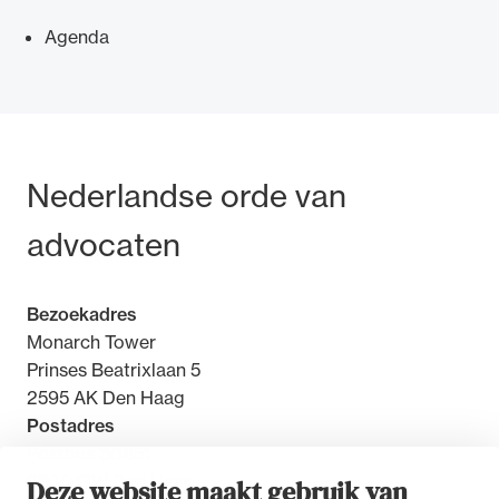
Agenda
Ondersteuning voor advocaten bij hun
beroepsuitoefening: van de advocatenpas tot
Bezoek- en postadres
Nederlandse orde van
het rechtsgebiedenregister en
geheimhoudernummers.
advocaten
Bezoekadres
Monarch Tower
Prinses Beatrixlaan 5
2595 AK Den Haag
Postadres
Postbus 30851
2500 GW Den Haag
Deze website maakt gebruik van