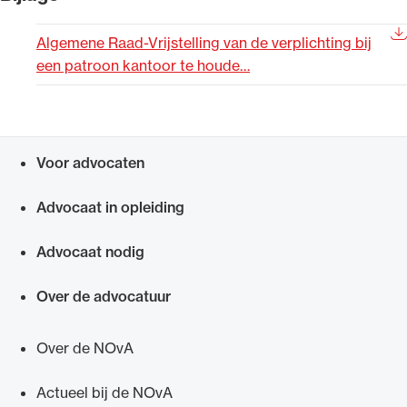
Uitgelicht
Algemene Raad-Vrijstelling van de verplichting bij
een patroon kantoor te houde…
Voor advocaten
Snel navigeren naar
Advocaat in opleiding
Alle wet- en regelgeving voor de advocatuur.
Advocaat nodig
Van de Advocatenwet tot de Verordening op
de advocatuur (Voda) en de Regeling op de
Over de advocatuur
advocatuur (Roda).
Over de NOvA
Actueel bij de NOvA