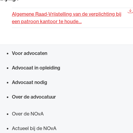
Uitgelicht
Algemene Raad-Vrijstelling van de verplichting bij
een patroon kantoor te houde…
Voor advocaten
Snel navigeren naar
Advocaat in opleiding
Alle wet- en regelgeving voor de advocatuur.
Advocaat nodig
Van de Advocatenwet tot de Verordening op
de advocatuur (Voda) en de Regeling op de
Over de advocatuur
advocatuur (Roda).
Over de NOvA
Actueel bij de NOvA