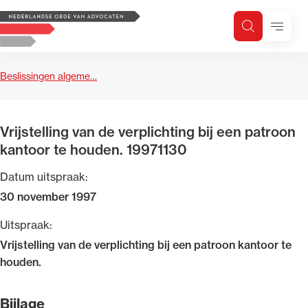
Logo, to the homepage
Menu
Zoeken
Zoek op trefwoord
H
Zoeken
Beslissingen algeme…
Zoekgebied
Vrijstelling van de verplichting bij een patroon
kantoor te houden. 19971130
Datum uitspraak:
30 november 1997
Uitspraak:
Vrijstelling van de verplichting bij een patroon kantoor te
houden.
Bijlage