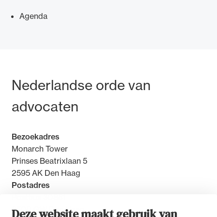
Agenda
Ondersteuning voor advocaten bij hun
beroepsuitoefening: van de advocatenpas tot
Bezoek- en postadres
Nederlandse orde van
het rechtsgebiedenregister en
geheimhoudernummers.
advocaten
Bezoekadres
Monarch Tower
Prinses Beatrixlaan 5
2595 AK Den Haag
Postadres
Postbus 30851
2500 GW Den Haag
Deze website maakt gebruik van