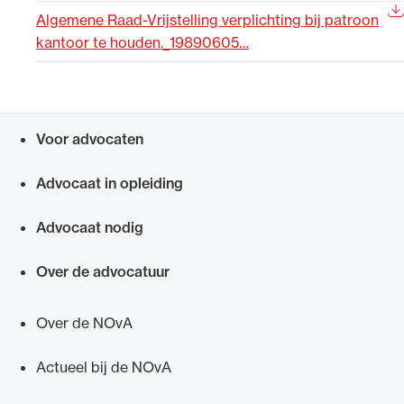
Algemene Raad-Vrijstelling verplichting bij patroon
Uitgelicht
kantoor te houden._19890605…
Voor advocaten
Snel navigeren naar
Advocaat in opleiding
Advocaat nodig
Alle wet- en regelgeving voor de advocatuur.
Van de Advocatenwet tot de Verordening op
Over de advocatuur
de advocatuur (Voda) en de Regeling op de
advocatuur (Roda).
Over de NOvA
Actueel bij de NOvA