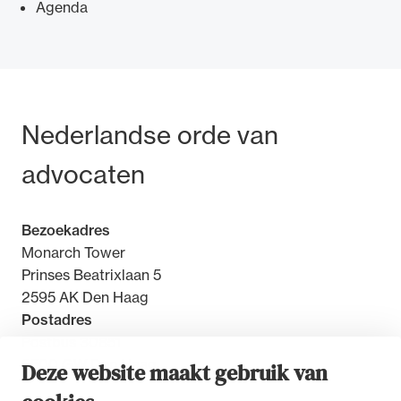
Agenda
Ondersteuning voor advocaten bij hun
Bezoek- en postadres
Nederlandse orde van
beroepsuitoefening: van de advocatenpas tot
het rechtsgebiedenregister en
advocaten
geheimhoudernummers.
Bezoekadres
Monarch Tower
Prinses Beatrixlaan 5
2595 AK Den Haag
Postadres
Postbus 30851
2500 GW Den Haag
Deze website maakt gebruik van