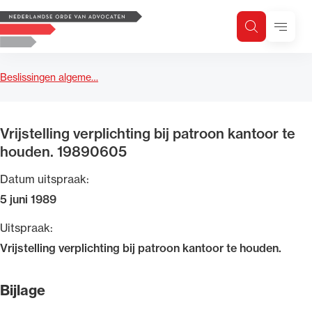
Logo, to the homepage
Menu
Zoeken
Zoek op trefwoord
H
Zoeken
Beslissingen algeme…
Zoekgebied
Vrijstelling verplichting bij patroon kantoor te
houden. 19890605
Datum uitspraak:
5 juni 1989
Uitspraak:
Vrijstelling verplichting bij patroon kantoor te houden.
Bijlage