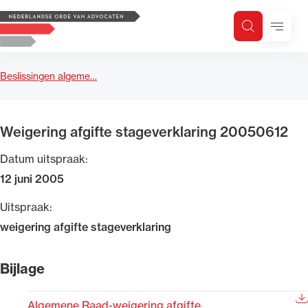
Logo, to the homepage
Menu
Zoeken
Zoek op trefwoord
H
Zoeken
Beslissingen algeme…
Zoekgebied
Weigering afgifte stageverklaring 20050612
Datum uitspraak:
12 juni 2005
Uitspraak:
weigering afgifte stageverklaring
Bijlage
Algemene Raad-weigering afgifte