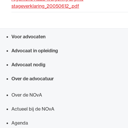
stageverklaring_20050612_.pdf
Uitgelicht
Voor advocaten
Snel navigeren naar
Advocaat in opleiding
Advocaat nodig
Alle wet- en regelgeving voor de advocatuur.
Over de advocatuur
Van de Advocatenwet tot de Verordening op
de advocatuur (Voda) en de Regeling op de
Over de NOvA
advocatuur (Roda).
Actueel bij de NOvA
Agenda