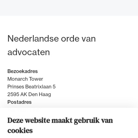
Bezoek- en postadres
Nederlandse orde van
Ondersteuning voor advocaten bij hun
beroepsuitoefening: van de advocatenpas tot
advocaten
het rechtsgebiedenregister en
geheimhoudernummers.
Bezoekadres
Monarch Tower
Prinses Beatrixlaan 5
2595 AK Den Haag
Postadres
Postbus 30851
2500 GW Den Haag
Deze website maakt gebruik van
cookies
Contact