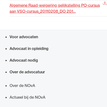
Algemene Raad-weigering gelijkstelling PO-cursus
Uitgelicht
aan VSO-cursus_20110208_DO 201…
Voor advocaten
Snel navigeren naar
Advocaat in opleiding
Advocaat nodig
Alle wet- en regelgeving voor de advocatuur.
Van de Advocatenwet tot de Verordening op
Over de advocatuur
de advocatuur (Voda) en de Regeling op de
advocatuur (Roda).
Over de NOvA
Actueel bij de NOvA