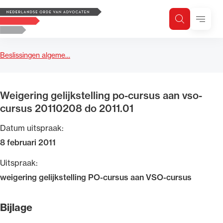
Logo, to the homepage
Menu
Zoeken
Zoek op trefwoord
H
Zoeken
Beslissingen algeme…
Zoekgebied
Weigering gelijkstelling po-cursus aan vso-
cursus 20110208 do 2011.01
Datum uitspraak:
8 februari 2011
Uitspraak:
weigering gelijkstelling PO-cursus aan VSO-cursus
Bijlage