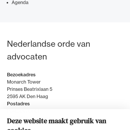
Agenda
Ondersteuning voor advocaten bij hun
Bezoek- en postadres
Nederlandse orde van
beroepsuitoefening: van de advocatenpas tot
het rechtsgebiedenregister en
advocaten
geheimhoudernummers.
Bezoekadres
Monarch Tower
Prinses Beatrixlaan 5
2595 AK Den Haag
Postadres
Postbus 30851
2500 GW Den Haag
Deze website maakt gebruik van