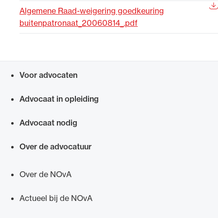
Algemene Raad-weigering goedkeuring
Uitgelicht
buitenpatronaat_20060814_.pdf
Voor advocaten
Snel navigeren naar
Advocaat in opleiding
Advocaat nodig
Alle wet- en regelgeving voor de advocatuur.
Van de Advocatenwet tot de Verordening op
Over de advocatuur
de advocatuur (Voda) en de Regeling op de
advocatuur (Roda).
Over de NOvA
Actueel bij de NOvA