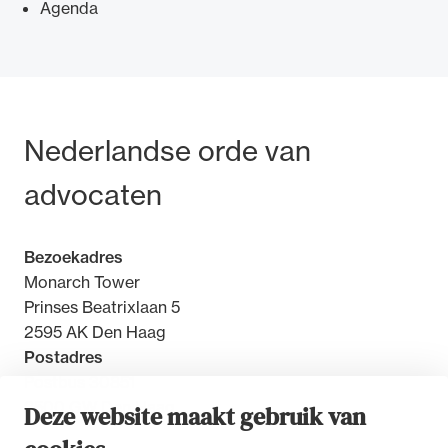
Agenda
Ondersteuning voor advocaten bij hun
Bezoek- en postadres
Nederlandse orde van
beroepsuitoefening: van de advocatenpas tot
het rechtsgebiedenregister en
advocaten
geheimhoudernummers.
Bezoekadres
Monarch Tower
Prinses Beatrixlaan 5
2595 AK Den Haag
Postadres
Postbus 30851
2500 GW Den Haag
Deze website maakt gebruik van