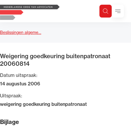
Logo, to the homepage
Menu
Zoeken
Zoek op trefwoord
H
Zoeken
Beslissingen algeme…
Zoekgebied
Weigering goedkeuring buitenpatronaat
20060814
Datum uitspraak:
14 augustus 2006
Uitspraak:
weigering goedkeuring buitenpatronaat
Bijlage