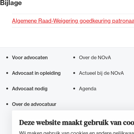
Bijlage
Alle wet- en regelgeving voor 
Algemene Raad-Weigering goedkeuring patronaa
Advocatenwet tot de Verordeni
(Voda) en de Regeling op de ad
Voor advocaten
Over de NOvA
Snel navigeren naar
Advocaat in opleiding
Actueel bij de NOvA
Advocaat nodig
Agenda
Over de advocatuur
Deze website maakt gebruik van coo
Wij maken gebruik van cookies en andere gelijkwaa