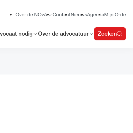
Over de NOvA
Contact
Nieuws
Agenda
Mijn Orde
Toon submenu voor
vocaat nodig
Over de advocatuur
Zoeken
on submenu voor
Toon submenu voor
u