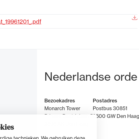
de advocatuur. Van de
Ondersteuning voor a
t_19961201_.pdf
ng op de advocatuur
beroepsuitoefening: v
vocatuur (Roda).
rechtsgebiedenregist
Bezoek- en pos
Nederlandse orde
Bezoekadres
Postadres
Monarch Tower
Postbus 30851
Prinses Beatrixlaan 5
2500 GW Den Haa
2595 AK Den Haag
kies
rdige technieken. We gebruiken deze