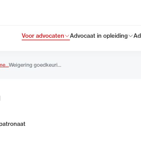
Voor advocaten
Advocaat in opleiding
Ad
Toon submenu voor
Toon submenu voor
To
Hoofdmen
eme…
Weigering goedkeuri…
1
patronaat