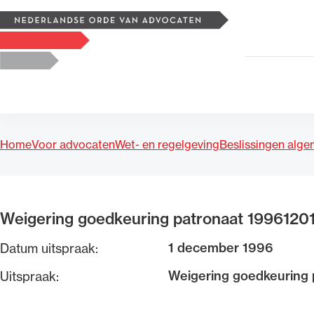
Zoeken
Logo, to the homepage
Home
Voor advocaten
Wet- en regelgeving
Beslissingen alg
Uitgelicht
Weigering goedkeuring patronaat 1996120
1 december 1996
Datum uitspraak:
Weigering goedkeuring 
Uitspraak: