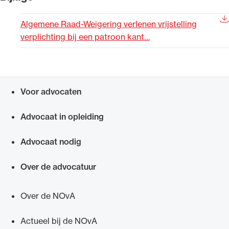
Uitgelicht
Algemene Raad-Weigering verlenen vrijstelling
verplichting bij een patroon kant…
Voor advocaten
Snel navigeren naar
Advocaat in opleiding
Alle wet- en regelgeving voor de advocatuur.
Advocaat nodig
Van de Advocatenwet tot de Verordening op
de advocatuur (Voda) en de Regeling op de
Over de advocatuur
advocatuur (Roda).
Over de NOvA
Actueel bij de NOvA