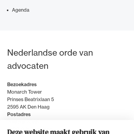
Agenda
Ondersteuning voor advocaten bij hun
beroepsuitoefening: van de advocatenpas tot
Bezoek- en postadres
Nederlandse orde van
het rechtsgebiedenregister en
geheimhoudernummers.
advocaten
Bezoekadres
Monarch Tower
Prinses Beatrixlaan 5
2595 AK Den Haag
Postadres
Postbus 30851
2500 GW Den Haag
Deze website maakt gebruik van