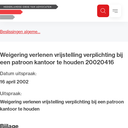
Logo, to the homepage
Menu
Zoeken
Zoek op trefwoord
H
Zoeken
Beslissingen algeme…
Zoekgebied
Weigering verlenen vrijstelling verplichting bij
een patroon kantoor te houden 20020416
Datum uitspraak:
16 april 2002
Uitspraak:
Weigering verlenen vrijstelling verplichting bij een patroon
kantoor te houden
Bijlage