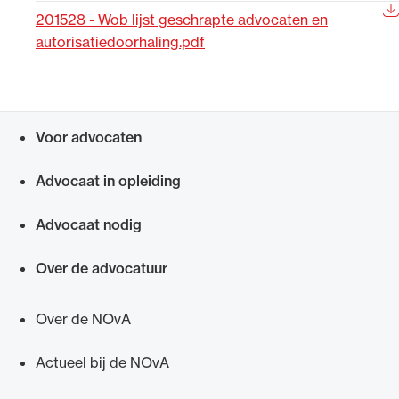
201528 - Wob lijst geschrapte advocaten en
Uitgelicht
autorisatiedoorhaling.pdf
Voor advocaten
Snel navigeren naar
Advocaat in opleiding
Advocaat nodig
Alle wet- en regelgeving voor de advocatuur.
Van de Advocatenwet tot de Verordening op
Over de advocatuur
de advocatuur (Voda) en de Regeling op de
advocatuur (Roda).
Over de NOvA
Actueel bij de NOvA