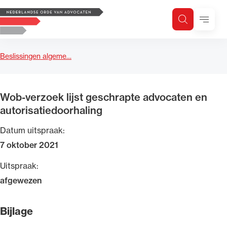
Logo, to the homepage
Menu
Zoeken
Zoek op trefwoord
H
Zoeken
Beslissingen algeme…
Zoekgebied
Wob-verzoek lijst geschrapte advocaten en
autorisatiedoorhaling
Datum uitspraak:
7 oktober 2021
Uitspraak:
afgewezen
Bijlage