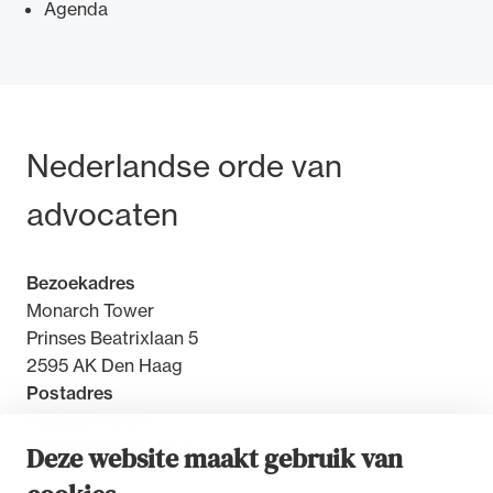
Agenda
Ondersteuning voor advocaten bij hun
Bezoek- en postadres
Nederlandse orde van
beroepsuitoefening: van de advocatenpas tot
het rechtsgebiedenregister en
advocaten
geheimhoudernummers.
Bezoekadres
Monarch Tower
Prinses Beatrixlaan 5
2595 AK Den Haag
Postadres
Postbus 30851
2500 GW Den Haag
Deze website maakt gebruik van