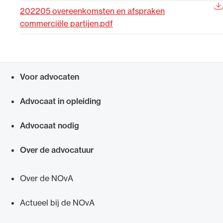
202205 overeenkomsten en afspraken
Uitgelicht
commerciële partijen.pdf
Voor advocaten
Snel navigeren naar
Advocaat in opleiding
Advocaat nodig
Alle wet- en regelgeving voor de advocatuur.
Van de Advocatenwet tot de Verordening op
Over de advocatuur
de advocatuur (Voda) en de Regeling op de
advocatuur (Roda).
Over de NOvA
Actueel bij de NOvA