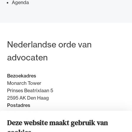
Agenda
Ondersteuning voor advocaten bij hun
Bezoek- en postadres
Nederlandse orde van
beroepsuitoefening: van de advocatenpas tot
het rechtsgebiedenregister en
advocaten
geheimhoudernummers.
Bezoekadres
Monarch Tower
Prinses Beatrixlaan 5
2595 AK Den Haag
Postadres
Postbus 30851
2500 GW Den Haag
Deze website maakt gebruik van