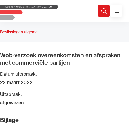
Logo, to the homepage
Menu
Zoeken
Zoek op trefwoord
H
Zoeken
Beslissingen algeme…
Zoekgebied
Wob-verzoek overeenkomsten en afspraken
met commerciële partijen
Datum uitspraak:
22 maart 2022
Uitspraak:
afgewezen
Bijlage