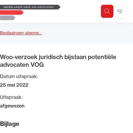
Logo, to the homepage
Menu
Zoeken
Zoek op trefwoord
H
Zoeken
Beslissingen algeme…
Zoekgebied
Woo-verzoek juridisch bijstaan potentiële
advocaten VOG
Datum uitspraak:
25 mei 2022
Uitspraak:
afgewezen
Bijlage