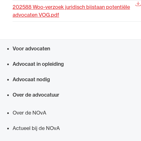
202588 Woo-verzoek juridisch bijstaan potentiële
Uitgelicht
advocaten VOG.pdf
Voor advocaten
Snel navigeren naar
Advocaat in opleiding
Advocaat nodig
Alle wet- en regelgeving voor de advocatuur.
Van de Advocatenwet tot de Verordening op
Over de advocatuur
de advocatuur (Voda) en de Regeling op de
advocatuur (Roda).
Over de NOvA
Actueel bij de NOvA