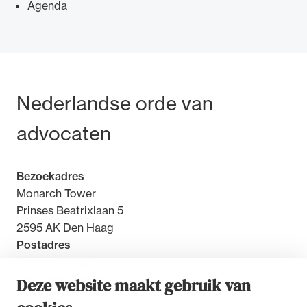
Agenda
Ondersteuning voor advocaten bij hun
Bezoek- en postadres
Nederlandse orde van
beroepsuitoefening: van de advocatenpas tot
het rechtsgebiedenregister en
advocaten
geheimhoudernummers.
Bezoekadres
Monarch Tower
Prinses Beatrixlaan 5
2595 AK Den Haag
Postadres
Postbus 30851
2500 GW Den Haag
Deze website maakt gebruik van