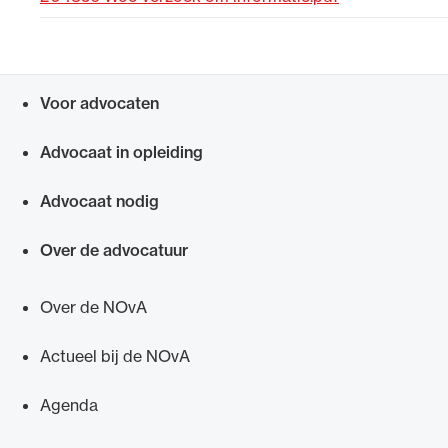
Uitgelicht
Voor advocaten
Snel navigeren naar
Advocaat in opleiding
Advocaat nodig
Over de advocatuur
Alle wet- en regelgeving voor de advocatuur.
Van de Advocatenwet tot de Verordening op
Over de NOvA
de advocatuur (Voda) en de Regeling op de
advocatuur (Roda).
Actueel bij de NOvA
Agenda