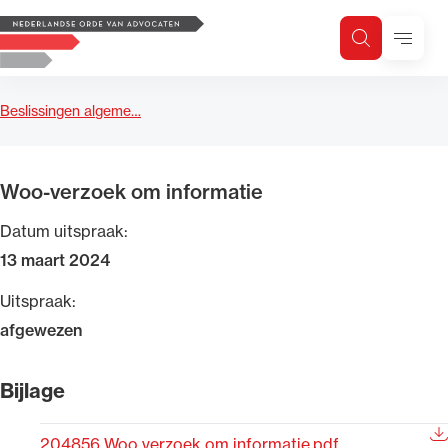
Logo, to the homepage
Menu
Zoeken
Zoek op trefwoord
H
Zoeken
Beslissingen algeme…
Zoekgebied
Woo-verzoek om informatie
Datum uitspraak:
13 maart 2024
Uitspraak:
afgewezen
Bijlage
204856 Woo verzoek om informatie.pdf