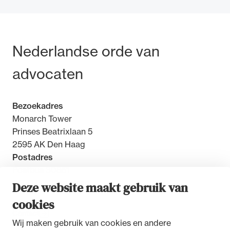
Bezoek- en postadres
Nederlandse orde van
Ondersteuning voor advocaten bij hun
advocaten
beroepsuitoefening: van de advocatenpas tot
het rechtsgebiedenregister en
geheimhoudernummers.
Bezoekadres
Monarch Tower
Prinses Beatrixlaan 5
2595 AK Den Haag
Postadres
Postbus 30851
2500 GW Den Haag
Deze website maakt gebruik van
cookies
Contact
Wij maken gebruik van cookies en andere